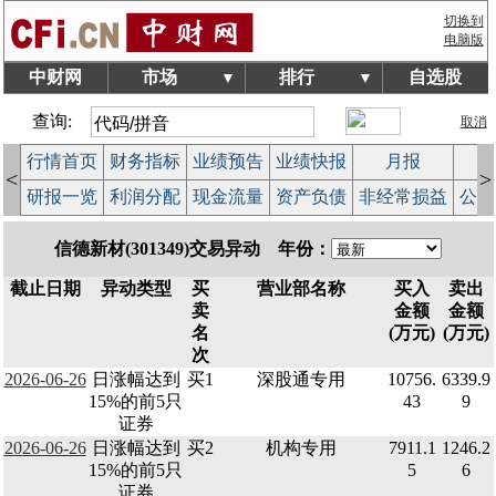
切换到
电脑版
中财网
市场
排行
自选股
▼
▼
查询:
取消
行情首页
财务指标
业绩预告
业绩快报
月报
减
<
>
研报一览
利润分配
现金流量
资产负债
非经常损益
公司
信德新材(301349)交易异动 年份：
截止日期
异动类型
买
营业部名称
买入
卖出
卖
金额
金额
名
(万元)
(万元)
次
2026-06-26
日涨幅达到
买1
深股通专用
10756.
6339.9
15%的前5只
43
9
证券
2026-06-26
日涨幅达到
买2
机构专用
7911.1
1246.2
15%的前5只
5
6
证券