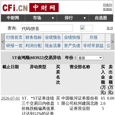
切换到
电脑版
中财网
市场
排行
自选股
▼
▼
查询:
取消
行情首页
财务指标
业绩预告
业绩快报
月报
减
<
>
研报一览
利润分配
现金流量
资产负债
非经常损益
公司
ST金鸿顺(603922)交易异动 年份：
截止日期
异动类型
买
营业部名称
买
卖
卖
入
出
名
金
金
次
额
额
(万
(万
元)
元)
2026-07-01
ST、*ST证券连续
买
中国银河证券股份有
65
0.00
三个交易日内收盘
1
限公司杭州建国北路
2.6
价格跌幅偏离值累
证券营业部
5
计达到12%的证券