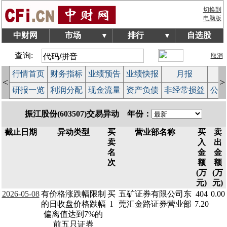
切换到
电脑版
中财网
市场
排行
自选股
▼
▼
查询:
取消
行情首页
财务指标
业绩预告
业绩快报
月报
减
<
>
研报一览
利润分配
现金流量
资产负债
非经常损益
公司
振江股份(603507)交易异动 年份：
截止日期
异动类型
买
营业部名称
买
卖
卖
入
出
名
金
金
次
额
额
(万
(万
元)
元)
2026-05-08
有价格涨跌幅限制
买
五矿证券有限公司东
404
0.00
的日收盘价格跌幅
1
莞汇金路证券营业部
7.20
偏离值达到7%的
前五只证券