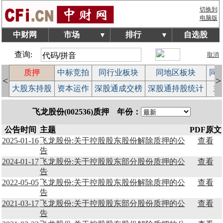
切换到
电脑版
中财网
市场
排行
自选股
▼
▼
查询:
取消
质押
中标竞拍
同行业板块
同地区板块
同
<
>
览
大股东持股
资本运作
深股通成交榜
深股通持股统计
主
飞龙股份(002536)质押 年份：
公告时间
主题
PDF原文
2025-01-16
飞龙股份:关于控股股东股份解除质押的公
查看
告
2024-01-17
飞龙股份:关于控股股东部分股份质押的公
查看
告
2022-05-05
飞龙股份:关于控股股东股份解除质押的公
查看
告
2021-03-17
飞龙股份:关于控股股东部分股份质押的公
查看
告