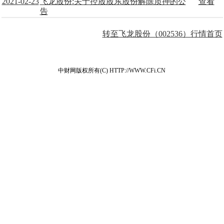
2021-02-23
飞龙股份:关于控股股东股份解除质押的公
查看
告
转至飞龙股份（002536）行情首页
中财网版权所有(C) HTTP://WWW.CFi.CN