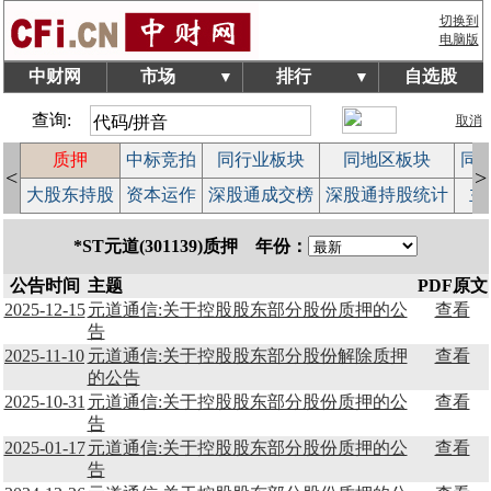
切换到
电脑版
中财网
市场
排行
自选股
▼
▼
查询:
取消
质押
中标竞拍
同行业板块
同地区板块
同
<
>
览
大股东持股
资本运作
深股通成交榜
深股通持股统计
主
*ST元道(301139)质押 年份：
公告时间
主题
PDF原文
2025-12-15
元道通信:关于控股股东部分股份质押的公
查看
告
2025-11-10
元道通信:关于控股股东部分股份解除质押
查看
的公告
2025-10-31
元道通信:关于控股股东部分股份质押的公
查看
告
2025-01-17
元道通信:关于控股股东部分股份质押的公
查看
告