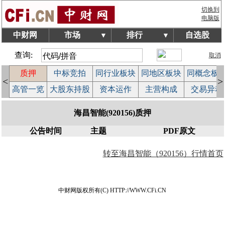
切换到
电脑版
中财网
市场
排行
自选股
▼
▼
查询:
取消
质押
中标竞拍
同行业板块
同地区板块
同概念板
<
>
案
高管一览
大股东持股
资本运作
主营构成
交易异动
海昌智能(920156)质押
公告时间
主题
PDF原文
转至海昌智能（920156）行情首页
中财网版权所有(C) HTTP://WWW.CFi.CN