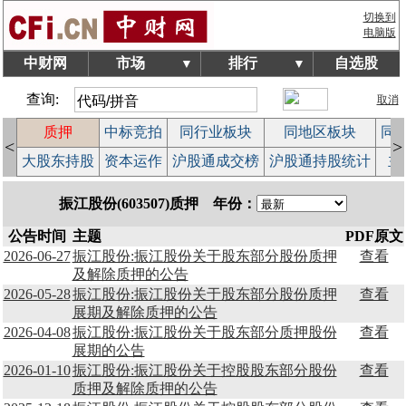
切换到
电脑版
中财网
市场
排行
自选股
▼
▼
查询:
取消
质押
中标竞拍
同行业板块
同地区板块
同
<
>
览
大股东持股
资本运作
沪股通成交榜
沪股通持股统计
主
振江股份(603507)质押 年份：
公告时间
主题
PDF原文
2026-06-27
振江股份:振江股份关于股东部分股份质押
查看
及解除质押的公告
2026-05-28
振江股份:振江股份关于股东部分股份质押
查看
展期及解除质押的公告
2026-04-08
振江股份:振江股份关于股东部分质押股份
查看
展期的公告
2026-01-10
振江股份:振江股份关于控股股东部分股份
查看
质押及解除质押的公告