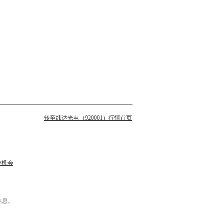
转至纬达光电（920001）行情首页
作机会
信息。