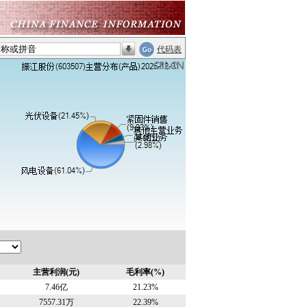
代码表
主营利润(元)
毛利率(%)
7.46亿
21.23%
7557.31万
22.39%