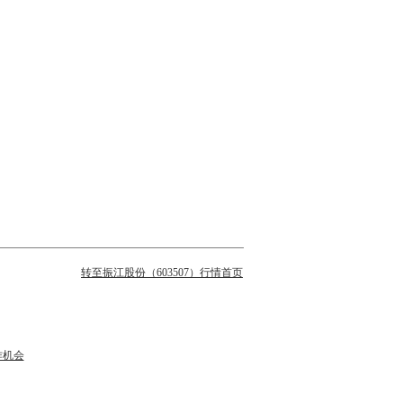
转至振江股份（603507）行情首页
作机会