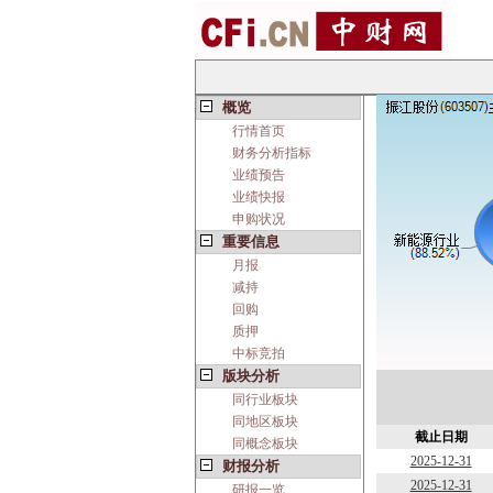
概览
行情首页
财务分析指标
业绩预告
业绩快报
申购状况
重要信息
月报
减持
回购
质押
中标竞拍
版块分析
同行业板块
同地区板块
截止日期
同概念板块
2025-12-31
财报分析
2025-12-31
研报一览