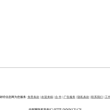
财经信息网为您服务:
免责条款
|
欢迎来稿
|
合 作
|
广告服务
|
隐私条款
|
联系我们
|
工
中财网版权所有(C) HTTP://WWW.CFi.CN