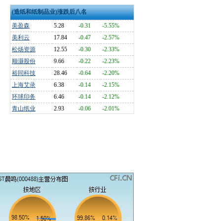
(造纸和纸制品业)涨跌后八名
美盈森
5.28
-0.31
-5.55%
美利云
17.84
-0.47
-2.57%
松炀资源
12.55
-0.30
-2.33%
顺灏股份
9.66
-0.22
-2.23%
裕同科技
28.46
-0.64
-2.20%
上海艾录
6.38
-0.14
-2.15%
环球印务
6.46
-0.14
-2.12%
青山纸业
2.93
-0.06
-2.01%