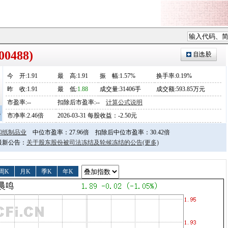
0488)
今
开
:1.91
最
高
:1.91
振
幅
:1.57%
换手率:0.19%
昨
收
:1.91
最
低
:
1.88
成交量:31406手
成交额:593.85万元
市盈率:--
扣除后市盈率:--
计算公式说明
3
市净率:2.46倍
2026-03-31 每股收益：-2.50元
和纸制品业
中位市盈率：27.96倍
扣除后中位市盈率：30.42倍
日最新公告：
关于股东股份被司法冻结及轮候冻结的公告
(更多)
周K
月K
季K
年K