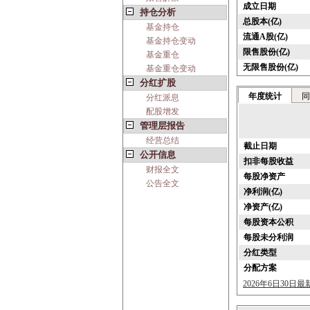
成立日期
持仓分析
总股本(亿)
基金持仓
流通A股(亿)
基金持仓变动
限售股份(亿)
基金重仓
无限售股份(亿)
基金重仓变动
分红扩股
年度统计
同
分红派息
配股增发
管理层报告
经营总结
截止日期
公开信息
扣非每股收益
财报全文
每股净资产
公告全文
净利润(亿)
净资产(亿)
每股资本公积
每股未分利润
分红类型
分配方案
2026年6日30日