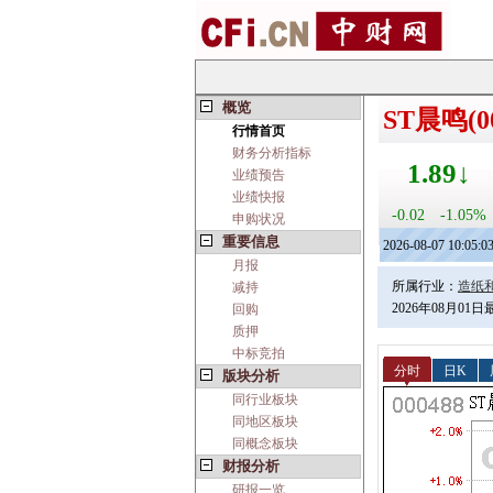
概览
ST晨鸣(00
行情首页
财务分析指标
1.89↓
业绩预告
业绩快报
-0.02
-1.05%
申购状况
重要信息
2026-08-07 10:05:0
月报
所属行业：
造纸
减持
2026年08月01
回购
质押
中标竞拍
分时
日K
版块分析
同行业板块
同地区板块
同概念板块
财报分析
研报一览