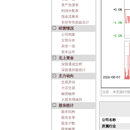
资产负债表
利润分配表
现金流量表
非经常性损益合计
经营情况
公司档案
主营分布
高管一览
资本运作
北上资金
深股通成交榜
深股通持股统计
主力动向
交易异动
大宗交易
注意：本页面行情
融资融券
大股东增减持
股东统计
股本结构
股东名单
公司名称
股东户数
所属行业
限售解禁