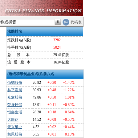
代码表
涨跌排名
涨跌排名(A股)
3282
换手排名(A股)
5024
总
股
本
29.41亿股
流
通
股
本
16.94亿股
(造纸和纸制品业)涨跌前八名
仙鹤股份
20.82
+0.30
+1.46%
林平发展
39.93
+0.48
+1.22%
众鑫股份
49.86
+0.50
+1.01%
荣晟环保
13.91
+0.11
+0.80%
恒鑫生活
28.20
+0.18
+0.64%
大胜达
14.52
+0.08
+0.55%
景兴纸业
4.52
+0.02
+0.44%
凯恩股份
6.55
+0.01
+0.15%