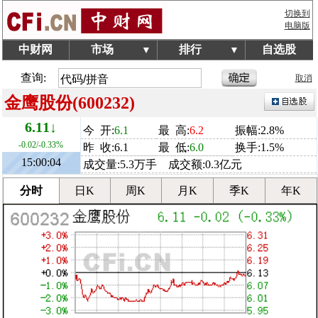
切换到
电脑版
中财网
市场
排行
自选股
▼
▼
查询:
取消
金鹰股份(600232)
6.11↓
今 开:
6.1
最 高:
6.2
振幅:2.8%
-0.02/-0.33%
昨 收:6.1
最 低:
6.0
换手:1.5%
15:00:04
成交量:5.3万手 成交额:0.3亿元
分时
日K
周K
月K
季K
年K