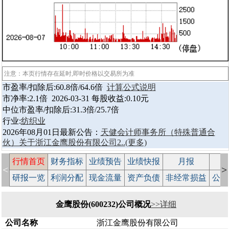
注意：本页行情存在延时,即时价格以交易所为准
市盈率/扣除后:60.8倍/64.6倍
计算公式说明
市净率:2.1倍 2026-03-31 每股收益:0.10元
中位市盈率/扣除后:31.3倍/25.7倍
行业:
纺织业
2026年08月01日最新公告：
天健会计师事务所（特殊普通合
伙）关于浙江金鹰股份有限公司2..
(更多)
行情首页
财务指标
业绩预告
业绩快报
月报
减
<
>
研报一览
利润分配
现金流量
资产负债
非经常损益
公司
金鹰股份(600232)公司概况
>>详细
公司名称
浙江金鹰股份有限公司