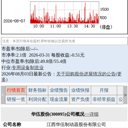
注意：本页行情存在延时,即时价格以交易所为准
市盈率/扣除后:--/--
市净率:2.1倍 2026-03-31 每股收益:-0.51元
中位市盈率/扣除后:49.8倍/55.4倍
行业:
专用设备制造业
2026年08月03日最新公告：
关于回购股份进展情况的公告
(更
多)
行情首页
财务指标
业绩预告
业绩快报
月报
减
<
>
研报一览
利润分配
现金流量
资产负债
非经常损益
公司
华伍股份(300095)公司概况
>>详细
公司名称
江西华伍制动器股份有限公司