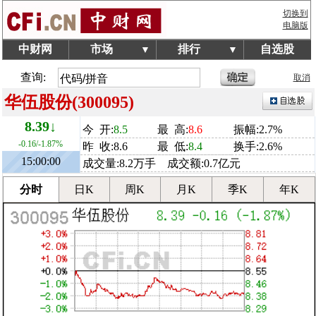
切换到
电脑版
中财网
市场
排行
自选股
▼
▼
查询:
取消
华伍股份(300095)
8.39↓
今 开:
8.5
最 高:
8.6
振幅:2.7%
-0.16/-1.87%
昨 收:8.6
最 低:
8.4
换手:2.6%
15:00:00
成交量:8.2万手 成交额:0.7亿元
分时
日K
周K
月K
季K
年K