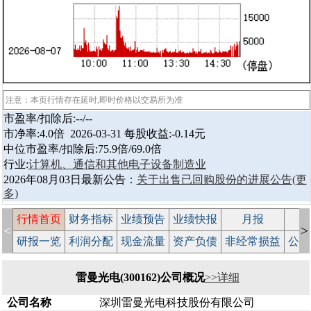
注意：本页行情存在延时,即时价格以交易所为准
市盈率/扣除后:--/--
市净率:4.0倍 2026-03-31 每股收益:-0.14元
中位市盈率/扣除后:75.9倍/69.0倍
行业:
计算机、通信和其他电子设备制造业
2026年08月03日最新公告：
关于出售已回购股份的进展公告
(更
多)
行情首页
财务指标
业绩预告
业绩快报
月报
减
<
>
研报一览
利润分配
现金流量
资产负债
非经常损益
公司
雷曼光电(300162)公司概况
>>详细
公司名称
深圳雷曼光电科技股份有限公司