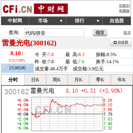
切换到
电脑版
中财网
市场
排行
自选股
▼
▼
查询:
取消
雷曼光电(300162)
8.10↑
今 开:
7.8
最 高:
8.3
振幅:8.5%
0.31/3.98%
昨 收:7.8
最 低:
7.6
换手:14.1%
15:00:00
成交量:48.4万手 成交额:3.9亿元
分时
日K
周K
月K
季K
年K