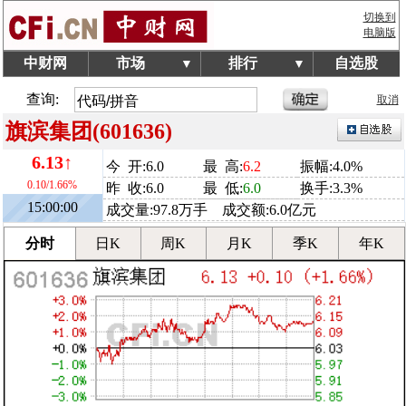
切换到
电脑版
中财网
市场
排行
自选股
▼
▼
查询:
取消
旗滨集团(601636)
6.13↑
今 开:6.0
最 高:
6.2
振幅:4.0%
0.10/1.66%
昨 收:6.0
最 低:
6.0
换手:3.3%
15:00:00
成交量:97.8万手 成交额:6.0亿元
分时
日K
周K
月K
季K
年K