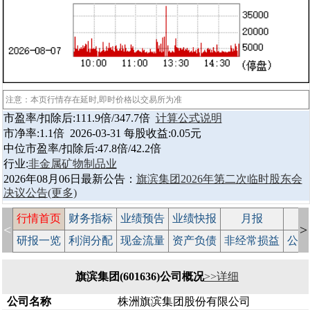
注意：本页行情存在延时,即时价格以交易所为准
市盈率/扣除后:111.9倍/347.7倍
计算公式说明
市净率:1.1倍 2026-03-31 每股收益:0.05元
中位市盈率/扣除后:47.8倍/42.2倍
行业:
非金属矿物制品业
2026年08月06日最新公告：
旗滨集团2026年第二次临时股东会
决议公告
(更多)
行情首页
财务指标
业绩预告
业绩快报
月报
减
<
>
研报一览
利润分配
现金流量
资产负债
非经常损益
公司
旗滨集团(601636)公司概况
>>详细
公司名称
株洲旗滨集团股份有限公司