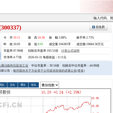
00337)
今
开
:
10.11
最
高
:
10.30
振
幅
:3.88%
换手率:2.73%
昨
收
:10.05
最
低
:
9.91
成交量:194385手
成交额:19684.58万元
市盈率:97.99倍
扣除后市盈率:193.52倍
计算公式说明
0
市净率:4.77倍
2026-03-31 每股收益：0.11元
金属冶炼和压延加工业
中位市盈率：39.16倍
扣除后中位市盈率：44.99倍
日最新公告：
银邦股份关于为全资子公司提供担保的进展公告
(更多)
周K
月K
季K
年K