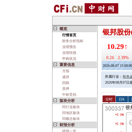
概览
银邦股份(3
行情首页
财务分析指标
10.29↑
业绩预告
业绩快报
0.24
2.39%
申购状况
重要信息
2026-08-07 15:00:0
月报
所属行业：
有色
减持
2026年08月07
回购
质押
中标竞拍
分时
日K
版块分析
同行业板块
同地区板块
同概念板块
财报分析
研报一览