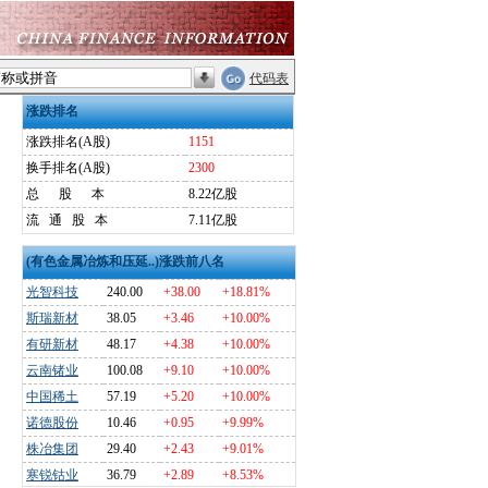
代码表
涨跌排名
涨跌排名(A股)
1151
换手排名(A股)
2300
总
股
本
8.22亿股
流
通
股
本
7.11亿股
(有色金属冶炼和压延..)涨跌前八名
光智科技
240.00
+38.00
+18.81%
斯瑞新材
38.05
+3.46
+10.00%
有研新材
48.17
+4.38
+10.00%
云南锗业
100.08
+9.10
+10.00%
中国稀土
57.19
+5.20
+10.00%
诺德股份
10.46
+0.95
+9.99%
株冶集团
29.40
+2.43
+9.01%
寒锐钴业
36.79
+2.89
+8.53%