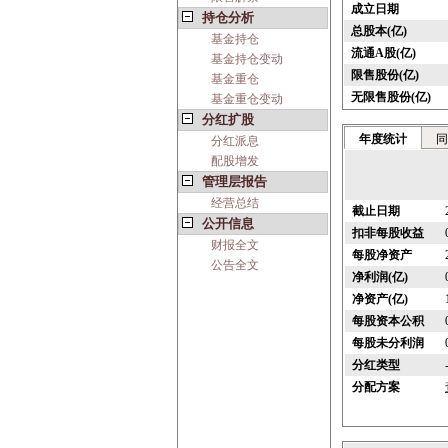
成立日期
持仓分析
总股本(亿)
基金持仓
流通A股(亿)
基金持仓变动
限售股份(亿)
基金重仓
无限售股份(亿)
基金重仓变动
分红扩股
年度统计
同
分红派息
配股增发
管理层报告
经营总结
截止日期
公开信息
扣非每股收益
财报全文
每股净资产
公告全文
净利润(亿)
净资产(亿)
每股资本公积
每股未分利润
分红类型
分配方案