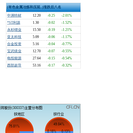
(有色金属冶炼和压延..)涨跌后八名
中洲特材
12.20
-0.25
-2.01%
*ST利源
1.30
-0.02
-1.52%
永杉锂业
15.50
-0.19
-1.21%
亚太科技
5.09
-0.06
-1.17%
合金投资
5.16
-0.04
-0.77%
宝武镁业
12.70
-0.07
-0.55%
电投能源
27.64
-0.15
-0.54%
西部超导
53.16
-0.17
-0.32%