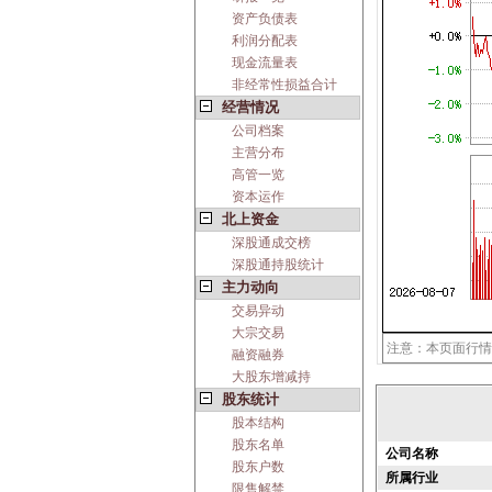
资产负债表
利润分配表
现金流量表
非经常性损益合计
经营情况
公司档案
主营分布
高管一览
资本运作
北上资金
深股通成交榜
深股通持股统计
主力动向
交易异动
大宗交易
注意：本页面行情
融资融券
大股东增减持
股东统计
股本结构
股东名单
公司名称
股东户数
所属行业
限售解禁