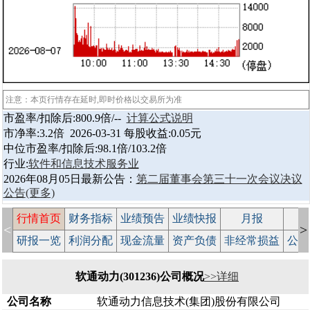
注意：本页行情存在延时,即时价格以交易所为准
市盈率/扣除后:800.9倍/--
计算公式说明
市净率:3.2倍 2026-03-31 每股收益:0.05元
中位市盈率/扣除后:98.1倍/103.2倍
行业:
软件和信息技术服务业
2026年08月05日最新公告：
第二届董事会第三十一次会议决议
公告
(更多)
行情首页
财务指标
业绩预告
业绩快报
月报
减
<
>
研报一览
利润分配
现金流量
资产负债
非经常损益
公司
软通动力(301236)公司概况
>>详细
公司名称
软通动力信息技术(集团)股份有限公司