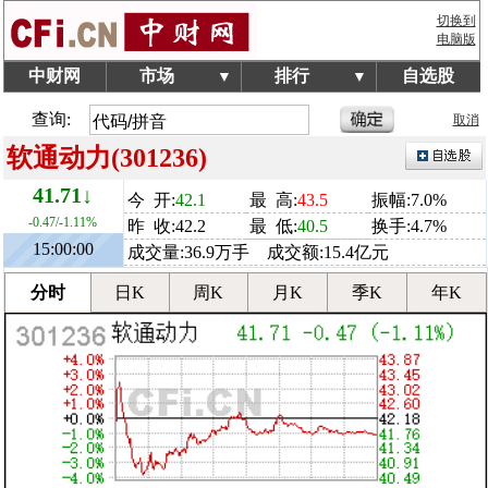
切换到
电脑版
中财网
市场
排行
自选股
▼
▼
查询:
取消
软通动力(301236)
41.71↓
今 开:
42.1
最 高:
43.5
振幅:7.0%
-0.47/-1.11%
昨 收:42.2
最 低:
40.5
换手:4.7%
15:00:00
成交量:36.9万手 成交额:15.4亿元
分时
日K
周K
月K
季K
年K