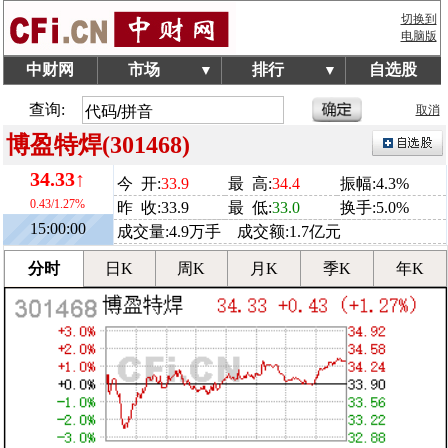
切换到
电脑版
中财网
市场
排行
自选股
▼
▼
查询:
取消
博盈特焊(301468)
34.33↑
今 开:
33.9
最 高:
34.4
振幅:4.3%
0.43/1.27%
昨 收:33.9
最 低:
33.0
换手:5.0%
15:00:00
成交量:4.9万手 成交额:1.7亿元
分时
日K
周K
月K
季K
年K