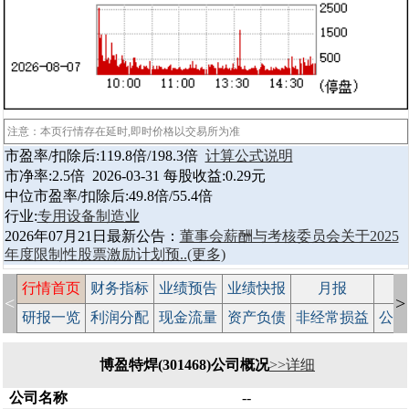
注意：本页行情存在延时,即时价格以交易所为准
市盈率/扣除后:119.8倍/198.3倍
计算公式说明
市净率:2.5倍 2026-03-31 每股收益:0.29元
中位市盈率/扣除后:49.8倍/55.4倍
行业:
专用设备制造业
2026年07月21日最新公告：
董事会薪酬与考核委员会关于2025
年度限制性股票激励计划预..
(更多)
行情首页
财务指标
业绩预告
业绩快报
月报
减
<
>
研报一览
利润分配
现金流量
资产负债
非经常损益
公司
博盈特焊(301468)公司概况
>>详细
公司名称
--