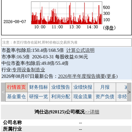
注意：本页行情存在延时,即时价格以交易所为准
市盈率/扣除后:150.4倍/168.5倍
计算公式说明
市净率:16.5倍 2026-03-31 每股收益:0.96元
中位市盈率/扣除后:49.8倍/55.4倍
行业:
专用设备制造业
2026年08月07日最新公告：
2026年半年度报告摘要
(更多)
行情首页
财务指标
业绩预告
业绩快报
月报
减
<
>
基金重仓
研报一览
利润分配
现金流量
资产负债
非经常
鸿仕达(920125)公司概况
>>详细
公司名称
--
所属行业
--