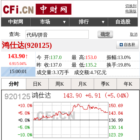
切换到
电脑版
中财网
市场
排行
自选股
▼
▼
查询:
取消
鸿仕达(920125)
143.90↑
今 开:
137.0
最 高:
153.0
振幅:13.0%
6.91/5.04%
昨 收:137.0
最 低:
135.2
换手:19.8%
15:00:01
成交量:3.3万手 成交额:4.7亿元
分时
日K
周K
月K
季K
年K