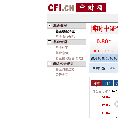
基金概况
博时中证半
基金最新净值
基金收益分配
0.80↑
基金管理
基金档案
0.02
2.31%
基金净值
基金投资组合(持股)
2026-08-07 15:00:00
基金公开信息
所属行业：
GPX
基金财报全文
公告全文
分时
日K