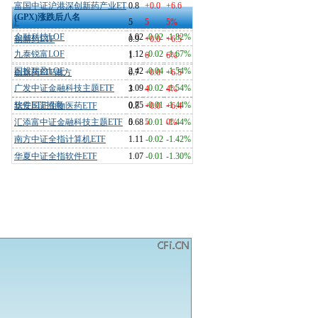
富国中证沪港深创新药产业ET
0.8
+0.0
+6.6
(GPX)涨跌后八名
F
5
5
5%
金融科技LOF
1.02
-0.02
-1.82%
创新药ETF
0.9
+0.0
+6.5
九泰锐富LOF
1.12
-0.02
-1.67%
1
6
6%
国投瑞盈LOF
2.42
-0.04
-1.54%
创新药ETF南方
0.7
+0.0
+6.5
广发中证金融科技主题ETF
1.09
-0.02
-1.54%
3
4
4%
软件ETF招商
0.75
-0.01
-1.44%
华安国证生物医药ETF
0.8
+0.0
+6.4
汇添富中证金融科技主题ETF
5
0.68
5
-0.01
0%
-1.44%
南方中证全指计算机ETF
1.11
-0.02
-1.42%
华夏中证全指软件ETF
1.07
-0.01
-1.30%