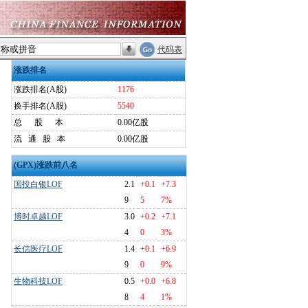
代码表
涨跌排名
涨跌排名(A股)
1176
换手排名(A股)
5540
总
股
本
0.00亿股
流
通
股
本
0.00亿股
(GPX)涨跌前八名
国投白银LOF
2.1
+0.1
+7.3
9
5
7%
博时卓越LOF
3.0
+0.2
+7.1
4
0
3%
长信医疗LOF
1.4
+0.1
+6.9
9
0
9%
生物科技LOF
0.5
+0.0
+6.8
8
4
1%