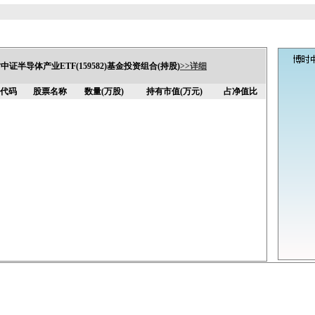
中证半导体产业ETF(159582)基金投资组合(持股)
>>详细
代码
股票名称
数量(万股)
持有市值(万元)
占净值比