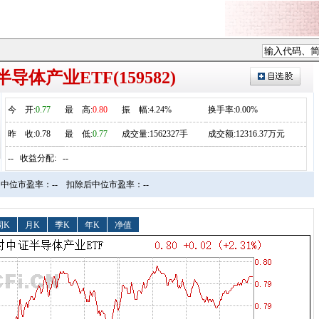
导体产业ETF(159582)
今
开
:
0.77
最
高
:
0.80
振
幅
:4.24%
换手率:0.00%
昨
收
:0.78
最
低
:
0.77
成交量:1562327手
成交额:12316.37万元
--
收益分配:
--
中位市盈率：--
扣除后中位市盈率：--
周K
月K
季K
年K
净值