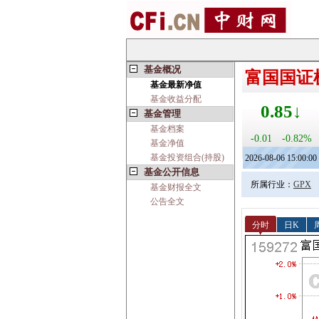
基金概况
富国国证机
基金最新净值
基金收益分配
0.85↓
基金管理
基金档案
-0.01
-0.82%
基金净值
基金投资组合(持股)
2026-08-06 15:00:00
基金公开信息
所属行业：
GPX
基金财报全文
公告全文
分时
日K