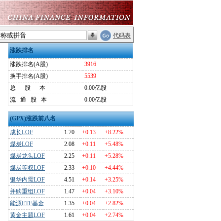
代码表
涨跌排名
涨跌排名(A股)
3916
换手排名(A股)
5539
总
股
本
0.00亿股
流
通
股
本
0.00亿股
(GPX)涨跌前八名
成长LOF
1.70
+0.13
+8.22%
煤炭LOF
2.08
+0.11
+5.48%
煤炭龙头LOF
2.25
+0.11
+5.28%
煤炭等权LOF
2.33
+0.10
+4.44%
银华内需LOF
4.51
+0.14
+3.25%
并购重组LOF
1.47
+0.04
+3.10%
能源ETF基金
1.35
+0.04
+2.82%
黄金主题LOF
1.61
+0.04
+2.74%