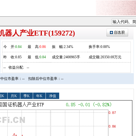
器人产业ETF(159272)
今
开
:
0.84
最
高
:
0.86
振
幅
:2.34%
换手率:0.00%
昨
收
:0.85
最
低
:
0.84
成交量:2400965手
成交额:20350.69万元
--
收益分配:
--
中位市盈率：--
扣除后中位市盈率：--
周K
月K
季K
年K
净值