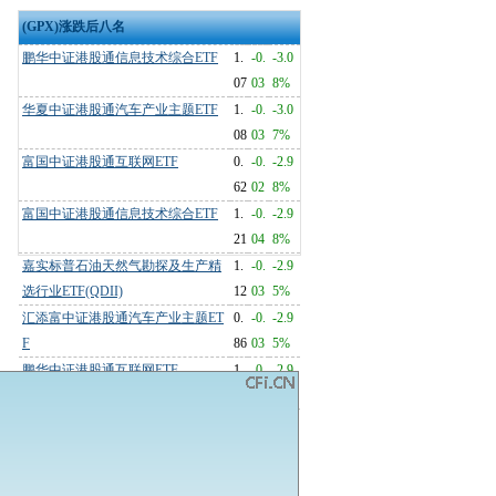
(GPX)涨跌后八名
鹏华中证港股通信息技术综合ETF
1.
-0.
-3.0
07
03
8%
华夏中证港股通汽车产业主题ETF
1.
-0.
-3.0
08
03
7%
富国中证港股通互联网ETF
0.
-0.
-2.9
62
02
8%
富国中证港股通信息技术综合ETF
1.
-0.
-2.9
21
04
8%
嘉实标普石油天然气勘探及生产精
1.
-0.
-2.9
选行业ETF(QDII)
12
03
5%
汇添富中证港股通汽车产业主题ET
0.
-0.
-2.9
F
86
03
5%
鹏华中证港股通互联网ETF
1.
-0.
-2.9
16
04
3%
易方达中证港股通信息技术综合ET
1.
-0.
-2.9
F
20
04
1%