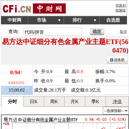
切换到
电脑版
中财网
市场
排行
自选股
▼
▼
查询:
取消
易方达中证细分有色金属产业主题ETF(56
0470)
0.94↑
今 开:0.9
最 高:
0.9
振幅:3.7%
昨 收:0.9
最 低:
0.9
换手:0.0%
0.03/3.51%
15:00:02
成交量:28.1万手 成交额:0.3亿元
分时
日K
周K
月K
季K
净值