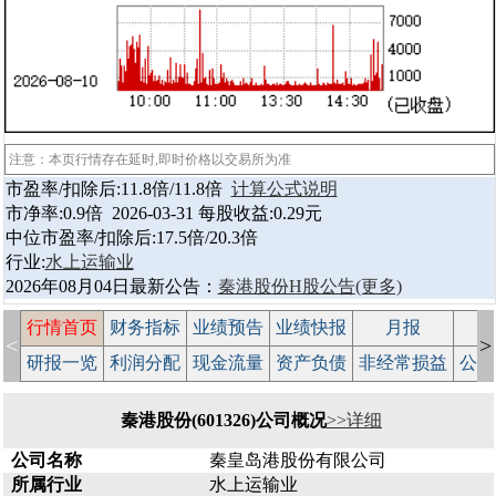
注意：本页行情存在延时,即时价格以交易所为准
市盈率/扣除后:11.8倍/11.8倍
计算公式说明
市净率:0.9倍 2026-03-31 每股收益:0.29元
中位市盈率/扣除后:17.5倍/20.3倍
行业:
水上运输业
2026年08月04日最新公告：
秦港股份H股公告
(更多)
行情首页
财务指标
业绩预告
业绩快报
月报
减
<
>
研报一览
利润分配
现金流量
资产负债
非经常损益
公司
秦港股份(601326)公司概况
>>详细
公司名称
秦皇岛港股份有限公司
所属行业
水上运输业