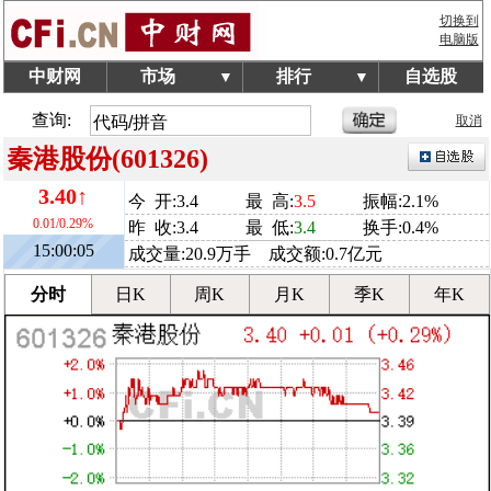
切换到
电脑版
中财网
市场
排行
自选股
▼
▼
查询:
取消
秦港股份(601326)
3.40↑
今 开:3.4
最 高:
3.5
振幅:2.1%
0.01/0.29%
昨 收:3.4
最 低:
3.4
换手:0.4%
15:00:05
成交量:20.9万手 成交额:0.7亿元
分时
日K
周K
月K
季K
年K