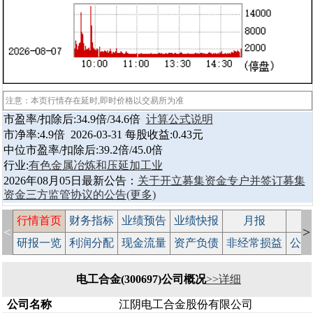
注意：本页行情存在延时,即时价格以交易所为准
市盈率/扣除后:34.9倍/34.6倍
计算公式说明
市净率:4.9倍 2026-03-31 每股收益:0.43元
中位市盈率/扣除后:39.2倍/45.0倍
行业:
有色金属冶炼和压延加工业
2026年08月05日最新公告：
关于开立募集资金专户并签订募集
资金三方监管协议的公告
(更多)
行情首页
财务指标
业绩预告
业绩快报
月报
减
<
>
研报一览
利润分配
现金流量
资产负债
非经常损益
公司
电工合金(300697)公司概况
>>详细
公司名称
江阴电工合金股份有限公司