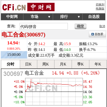
切换到
电脑版
中财网
市场
排行
自选股
▼
▼
查询:
取消
电工合金(300697)
14.94↑
今 开:
14.2
最 高:
15.9
振幅:13.2%
0.88/6.26%
昨 收:14.1
最 低:
14.0
换手:6.7%
15:00:00
成交量:22.0万手 成交额:3.3亿元
分时
日K
周K
月K
季K
年K