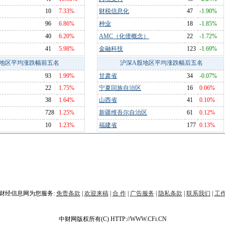
10
7.33%
财税信息化
47
-1.90%
96
6.86%
种业
18
-1.85%
40
6.20%
AMC（化债概念）
22
-1.72%
41
5.98%
金融科技
123
-1.69%
地区平均涨跌幅前五名
沪深A股地区平均涨跌幅后五名
93
1.99%
甘肃省
34
-0.07%
22
1.75%
宁夏回族自治区
16
0.06%
38
1.64%
山西省
41
0.10%
728
1.25%
新疆维吾尔自治区
61
0.12%
10
1.23%
福建省
177
0.13%
财经信息网为您服务:
免责条款
|
欢迎来稿
|
合 作
|
广告服务
|
隐私条款
|
联系我们
|
工
中财网版权所有(C) HTTP://WWW.CFi.CN