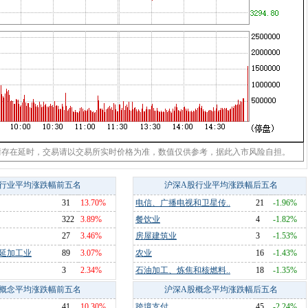
情存在延时，交易请以交易所实时价格为准，数值仅供参考，据此入市风险自担。
行业平均涨跌幅前五名
沪深A股行业平均涨跌幅后五名
31
13.70%
电信、广播电视和卫星传..
21
-1.96%
322
3.89%
餐饮业
4
-1.82%
27
3.46%
房屋建筑业
3
-1.53%
延加工业
89
3.07%
农业
16
-1.43%
3
2.34%
石油加工、炼焦和核燃料..
18
-1.35%
概念平均涨跌幅前五名
沪深A股概念平均涨跌幅后五名
41
10.30%
跨境支付
45
-2.24%