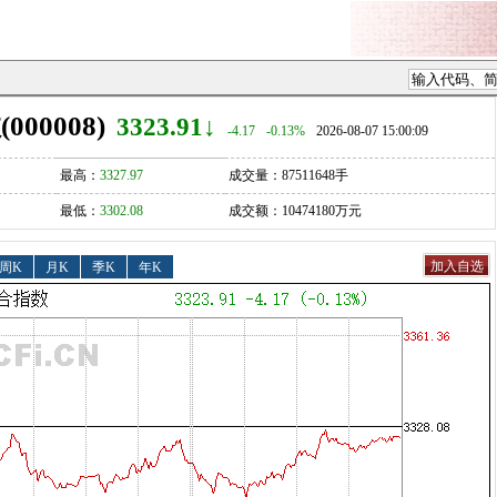
00008)
3323.91
↓
-4.17
-0.13%
2026-08-07
15:00:09
最高：
3327.97
成交量：87511648手
最低：
3302.08
成交额：10474180万元
周K
月K
季K
年K