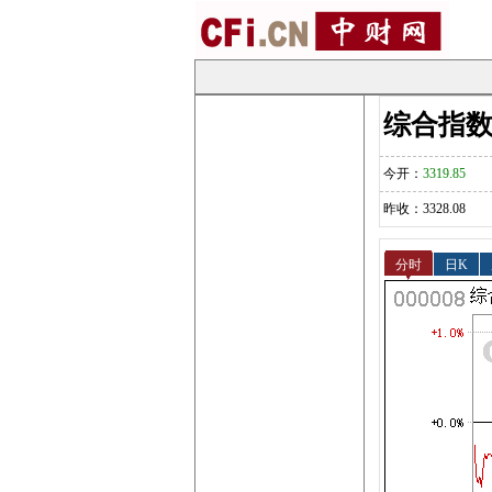
综合指数(0
今开：
3319.85
昨收：3328.08
分时
日K