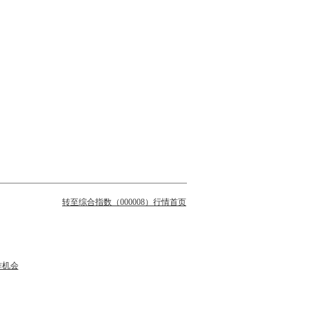
转至综合指数（000008）行情首页
作机会