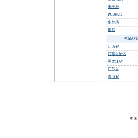
电子布
PCB概念
多肽药
铜箔
沪深A股
江西省
西藏自治区
黑龙江省
江苏省
青海省
中国