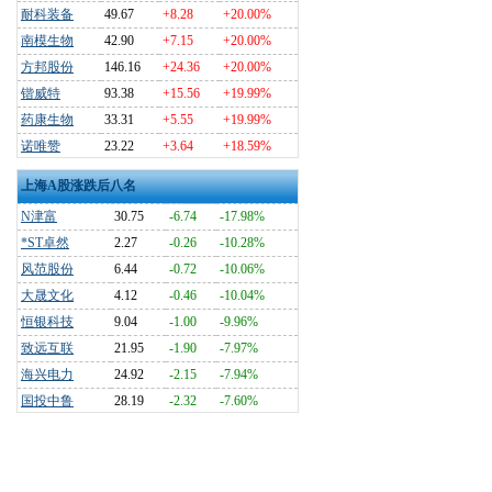
耐科装备
49.67
+8.28
+20.00%
南模生物
42.90
+7.15
+20.00%
方邦股份
146.16
+24.36
+20.00%
锴威特
93.38
+15.56
+19.99%
药康生物
33.31
+5.55
+19.99%
诺唯赞
23.22
+3.64
+18.59%
上海A股涨跌后八名
N津富
30.75
-6.74
-17.98%
*ST卓然
2.27
-0.26
-10.28%
风范股份
6.44
-0.72
-10.06%
大晟文化
4.12
-0.46
-10.04%
恒银科技
9.04
-1.00
-9.96%
致远互联
21.95
-1.90
-7.97%
海兴电力
24.92
-2.15
-7.94%
国投中鲁
28.19
-2.32
-7.60%