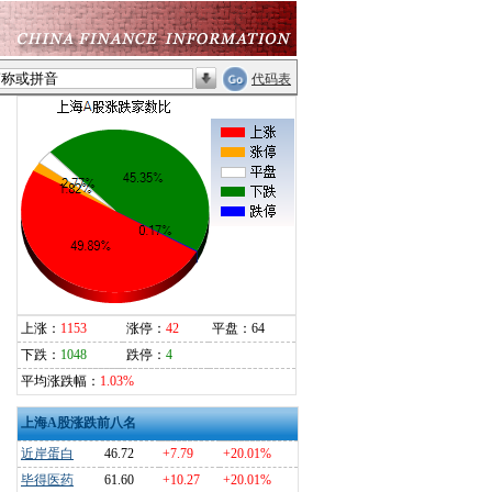
代码表
上涨：
1153
涨停：
42
平盘：64
下跌：
1048
跌停：
4
平均涨跌幅：
1.03%
上海A股涨跌前八名
近岸蛋白
46.72
+7.79
+20.01%
毕得医药
61.60
+10.27
+20.01%