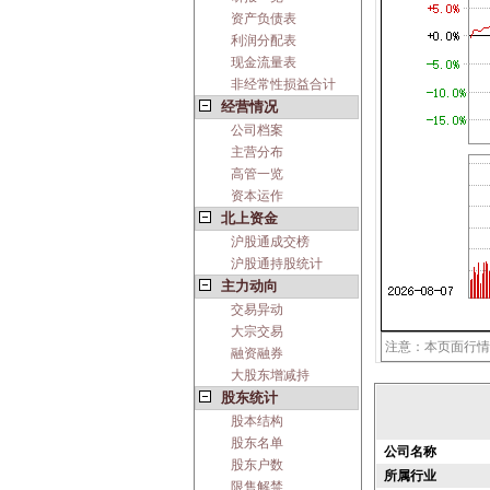
资产负债表
利润分配表
现金流量表
非经常性损益合计
经营情况
公司档案
主营分布
高管一览
资本运作
北上资金
沪股通成交榜
沪股通持股统计
主力动向
交易异动
大宗交易
注意：本页面行情
融资融券
大股东增减持
股东统计
股本结构
股东名单
公司名称
股东户数
所属行业
限售解禁