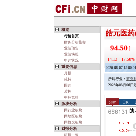
概览
皓元医药(6
行情首页
财务分析指标
94.50↑
业绩预告
业绩快报
14.13
17.58%
申购状况
重要信息
2026-08-07 15:00:0
月报
所属行业：
研究
减持
2026年08月06
回购
质押
中标竞拍
分时
日K
版块分析
同行业板块
同地区板块
同概念板块
财报分析
研报一览