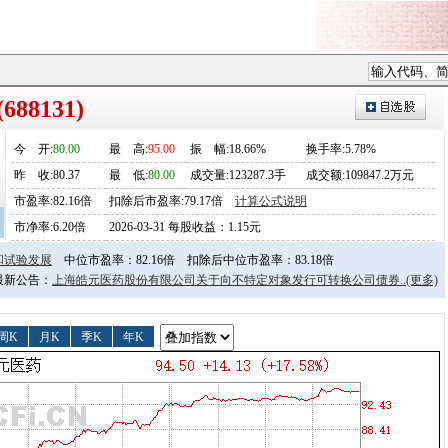
88131)
今
开
:
80.00
最
高
:
95.00
振
幅
:18.66%
换手率:5.78%
昨
收
:80.37
最
低
:
80.00
成交量:123287.3手
成交额:109847.2万元
市盈率:82.16倍
扣除后市盈率:79.17倍
计算公式说明
1
市净率:6.20倍
2026-03-31 每股收益：1.15元
和试验发展
中位市盈率：82.16倍
扣除后中位市盈率：83.18倍
日最新公告：
上海皓元医药股份有限公司关于向不特定对象发行可转换公司债券..
(更多)
周K
月K
季K
年K