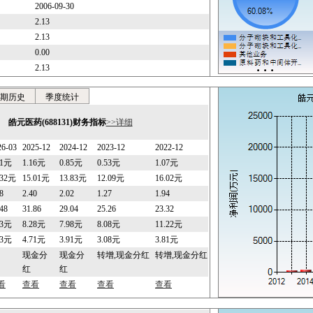
2006-09-30
2.13
2.13
0.00
2.13
期历史
季度统计
皓元医药(688131)财务指标
>>详细
26-03
2025-12
2024-12
2023-12
2022-12
31元
1.16元
0.85元
0.53元
1.07元
.32元
15.01元
13.83元
12.09元
16.02元
8
2.40
2.02
1.27
1.94
.48
31.86
29.04
25.26
23.32
33元
8.28元
7.98元
8.08元
11.22元
03元
4.71元
3.91元
3.08元
3.81元
现金分
现金分
转增,现金分红
转增,现金分红
红
红
看
查看
查看
查看
查看