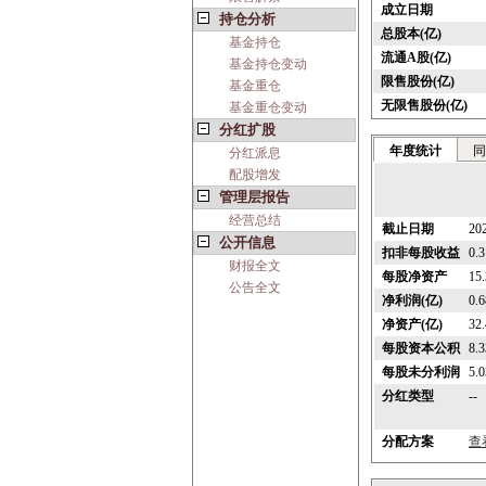
成立日期
持仓分析
总股本(亿)
基金持仓
流通A股(亿)
基金持仓变动
限售股份(亿)
基金重仓
无限售股份(亿)
基金重仓变动
分红扩股
年度统计
同
分红派息
配股增发
管理层报告
经营总结
截止日期
20
公开信息
扣非每股收益
0.
财报全文
每股净资产
15
公告全文
净利润(亿)
0.6
净资产(亿)
32
每股资本公积
8.
每股未分利润
5.
分红类型
--
分配方案
查