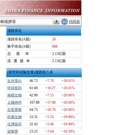
代码表
涨跌排名
涨跌排名(A股)
26
换手排名(A股)
968
总
股
本
2.13亿股
流
通
股
本
2.13亿股
(研究和试验发展)涨跌前八名
近岸蛋白
46.72
+7.79
+20.01%
毕得医药
61.60
+10.27
+20.01%
南模生物
42.90
+7.15
+20.00%
义翘神州
107.88
+17.98
+20.00%
百普赛斯
64.75
+10.79
+20.00%
药康生物
33.31
+5.55
+19.99%
泓博医药
32.42
+5.40
+19.99%
诺唯赞
23.22
+3.64
+18.59%