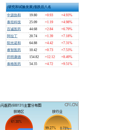
(研究和试验发展)涨跌后八名
中源协和
19.80
+0.93
+4.93%
泰坦科技
25.09
+1.19
+4.98%
百诚医药
44.68
+2.84
+6.79%
阿拉丁
20.74
+1.39
+7.18%
阳光诺和
64.88
+4.42
+7.31%
睿智医药
10.42
+0.73
+7.53%
药明康德
154.82
+12.12
+8.49%
泰格医药
54.35
+4.72
+9.51%