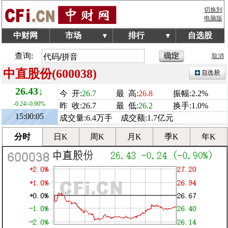
切换到
电脑版
中财网
市场
排行
自选股
▼
▼
查询:
取消
中直股份(600038)
26.43↓
今 开:
26.7
最 高:
26.8
振幅:2.2%
-0.24/-0.90%
昨 收:26.7
最 低:
26.2
换手:1.0%
15:00:05
成交量:6.4万手 成交额:1.7亿元
分时
日K
周K
月K
季K
年K