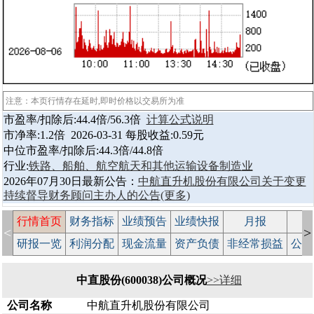
注意：本页行情存在延时,即时价格以交易所为准
市盈率/扣除后:44.4倍/56.3倍
计算公式说明
市净率:1.2倍 2026-03-31 每股收益:0.59元
中位市盈率/扣除后:44.3倍/44.8倍
行业:
铁路、船舶、航空航天和其他运输设备制造业
2026年07月30日最新公告：
中航直升机股份有限公司关于变更
持续督导财务顾问主办人的公告
(更多)
行情首页
财务指标
业绩预告
业绩快报
月报
减
<
>
研报一览
利润分配
现金流量
资产负债
非经常损益
公司
中直股份(600038)公司概况
>>详细
公司名称
中航直升机股份有限公司