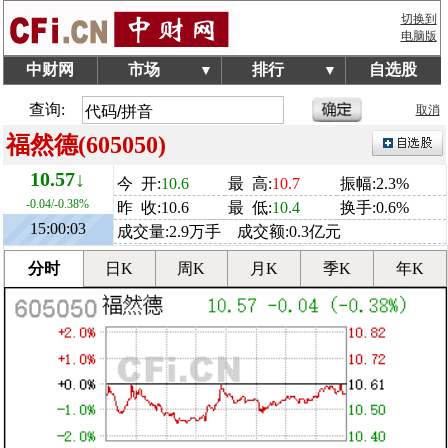
切换到
电脑版
中财网
市场
排行
自选股
▼
▼
查询:
取消
福然德(605050)
10.57↓
今 开:
10.6
最 高:
10.7
振幅:2.3%
-0.04/-0.38%
昨 收:10.6
最 低:
10.4
换手:0.6%
15:00:03
成交量:2.9万手 成交额:0.3亿元
分时
日K
周K
月K
季K
年K