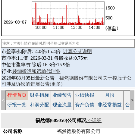
注意：本页行情存在延时,即时价格以交易所为准
市盈率/扣除后:14.0倍/15.4倍
计算公式说明
市净率:1.1倍 2026-03-31 每股收益:0.75元
中位市盈率/扣除后:16.3倍/15.9倍
行业:
装卸搬运和运输代理业
2026年08月05日最新公告：
福然德股份有限公司关于控股子公
司涉及诉讼的进展公告
(更多)
行情首页
财务指标
业绩预告
业绩快报
月报
减
<
>
研报一览
利润分配
现金流量
资产负债
非经常损益
公司
福然德(605050)公司概况
>>详细
公司名称
福然德股份有限公司