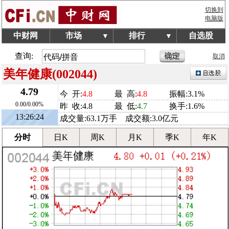
切换到
电脑版
中财网
市场
排行
自选股
▼
▼
查询:
取消
美年健康(002044)
4.79
今 开:
4.8
最 高:
4.8
振幅:3.1%
0.00/0.00%
昨 收:4.8
最 低:
4.7
换手:1.6%
13:26:24
成交量:63.1万手 成交额:3.0亿元
分时
日K
周K
月K
季K
年K