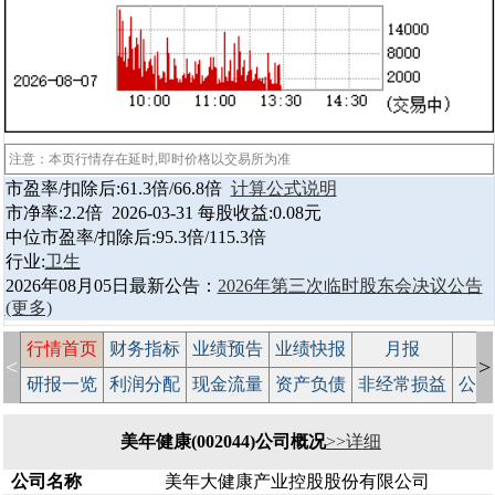
注意：本页行情存在延时,即时价格以交易所为准
市盈率/扣除后:61.3倍/66.8倍
计算公式说明
市净率:2.2倍 2026-03-31 每股收益:0.08元
中位市盈率/扣除后:95.3倍/115.3倍
行业:
卫生
2026年08月05日最新公告：
2026年第三次临时股东会决议公告
(更多)
行情首页
财务指标
业绩预告
业绩快报
月报
减
<
>
研报一览
利润分配
现金流量
资产负债
非经常损益
公司
美年健康(002044)公司概况
>>详细
公司名称
美年大健康产业控股股份有限公司