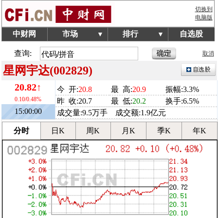
切换到
电脑版
中财网
市场
排行
自选股
▼
▼
查询:
取消
星网宇达(002829)
20.82↑
今 开:
20.8
最 高:
20.9
振幅:3.3%
0.10/0.48%
昨 收:20.7
最 低:
20.2
换手:6.5%
15:00:00
成交量:9.5万手 成交额:1.9亿元
分时
日K
周K
月K
季K
年K