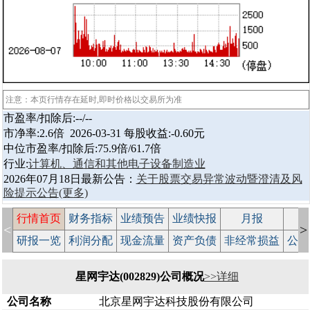
注意：本页行情存在延时,即时价格以交易所为准
市盈率/扣除后:--/--
市净率:2.6倍 2026-03-31 每股收益:-0.60元
中位市盈率/扣除后:75.9倍/61.7倍
行业:
计算机、通信和其他电子设备制造业
2026年07月18日最新公告：
关于股票交易异常波动暨澄清及风
险提示公告
(更多)
行情首页
财务指标
业绩预告
业绩快报
月报
减
<
>
研报一览
利润分配
现金流量
资产负债
非经常损益
公司
星网宇达(002829)公司概况
>>详细
公司名称
北京星网宇达科技股份有限公司