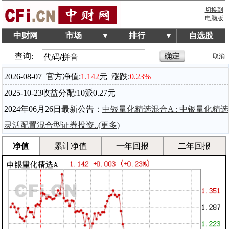
切换到
电脑版
中财网
市场
排行
自选股
▼
▼
查询:
取消
2026-08-07
官方净值:
1.142
元
涨跌:
0.23%
2025-10-23收益分配:10派0.27元
2024年06月26日最新公告：
中银量化精选混合A : 中银量化精选
灵活配置混合型证券投资..
(更多)
净值
累计净值
一年回报
二年回报