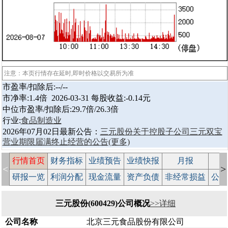
注意：本页行情存在延时,即时价格以交易所为准
市盈率/扣除后:--/--
市净率:1.4倍 2026-03-31 每股收益:-0.14元
中位市盈率/扣除后:29.7倍/26.3倍
行业:
食品制造业
2026年07月02日最新公告：
三元股份关于控股子公司三元双宝
营业期限届满终止经营的公告
(更多)
行情首页
财务指标
业绩预告
业绩快报
月报
减
<
>
研报一览
利润分配
现金流量
资产负债
非经常损益
公司
三元股份(600429)公司概况
>>详细
公司名称
北京三元食品股份有限公司