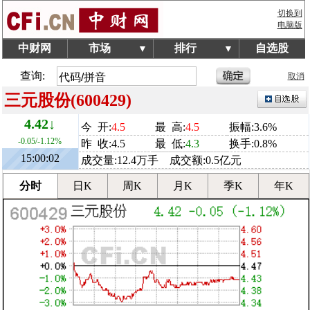
切换到
电脑版
中财网
市场
排行
自选股
▼
▼
查询:
取消
三元股份(600429)
4.42↓
今 开:
4.5
最 高:
4.5
振幅:3.6%
-0.05/-1.12%
昨 收:4.5
最 低:
4.3
换手:0.8%
15:00:02
成交量:12.4万手 成交额:0.5亿元
分时
日K
周K
月K
季K
年K