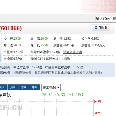
01066)
今
开
:
25.98
最
高
:
26.00
振
幅
:1.15%
换手率:0.10%
昨
收
:26.03
最
低
:
25.70
成交量:66416手
成交额:17154万元
市盈率:17.72倍
扣除后市盈率:17.73倍
计算公式说明
3
市净率:1.57倍
2026-03-31 每股收益：1.45元
市场服务
中位市盈率：19.44倍
扣除后中位市盈率：18.58倍
日最新公告：
H股市场公告：截至2026年7月31日止月份之股份发行人的..
(更多)
周K
月K
季K
年K