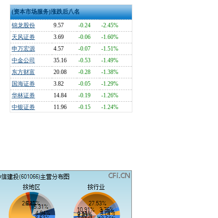
(资本市场服务)涨跌后八名
锦龙股份
9.57
-0.24
-2.45%
天风证券
3.69
-0.06
-1.60%
申万宏源
4.57
-0.07
-1.51%
中金公司
35.16
-0.53
-1.49%
东方财富
20.08
-0.28
-1.38%
国海证券
3.82
-0.05
-1.29%
华林证券
14.84
-0.19
-1.26%
中银证券
11.96
-0.15
-1.24%