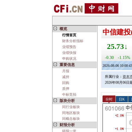
概览
中信建投(6
行情首页
财务分析指标
25.73↓
业绩预告
业绩快报
-0.30
-1.15%
申购状况
重要信息
2026-08-06 10:00:4
月报
所属行业：
资本
减持
2026年08月06
回购
质押
中标竞拍
分时
日K
版块分析
同行业板块
同地区板块
同概念板块
财报分析
研报一览