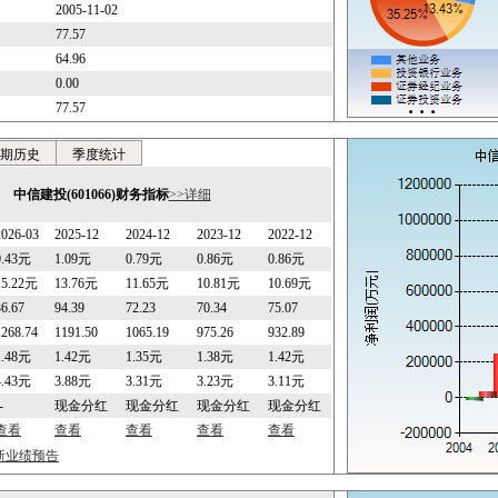
2005-11-02
77.57
64.96
0.00
77.57
期历史
季度统计
中信建投(601066)财务指标
>>详细
2026-03
2025-12
2024-12
2023-12
2022-12
0.43元
1.09元
0.79元
0.86元
0.86元
15.22元
13.76元
11.65元
10.81元
10.69元
36.67
94.39
72.23
70.34
75.07
1268.74
1191.50
1065.19
975.26
932.89
1.48元
1.42元
1.35元
1.38元
1.42元
4.43元
3.88元
3.31元
3.23元
3.11元
-
现金分红
现金分红
现金分红
现金分红
查看
查看
查看
查看
查看
最新业绩预告