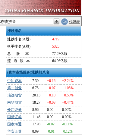
代码表
涨跌排名
涨跌排名(A股)
4719
换手排名(A股)
5325
总
股
本
77.57亿股
流
通
股
本
64.96亿股
(资本市场服务)涨跌前八名
中油资本
7.30
+0.16
+2.24%
第一创业
6.75
+0.07
+1.05%
瑞达期货
20.13
+0.10
+0.50%
南华期货
18.27
+0.08
+0.44%
长江证券
8.96
0.00
0.00%
国盛证券
11.46
0.00
0.00%
国泰海通
17.98
-0.02
-0.11%
华安证券
8.09
-0.01
-0.12%