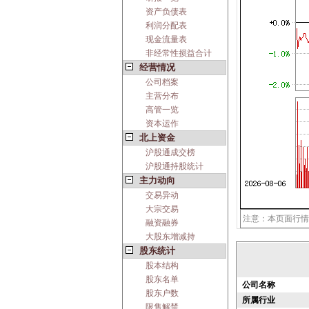
资产负债表
利润分配表
现金流量表
非经常性损益合计
经营情况
公司档案
主营分布
高管一览
资本运作
北上资金
沪股通成交榜
沪股通持股统计
主力动向
交易异动
大宗交易
注意：本页面行情
融资融券
大股东增减持
股东统计
股本结构
股东名单
公司名称
股东户数
所属行业
限售解禁