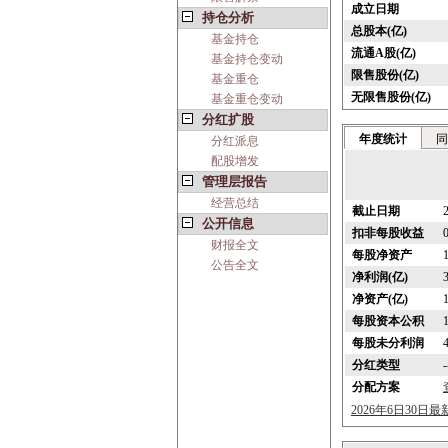
成立日期
持仓分析
总股本(亿)
基金持仓
流通A股(亿)
基金持仓变动
限售股份(亿)
基金重仓
无限售股份(亿)
基金重仓变动
分红扩股
年度统计
同
分红派息
配股增发
管理层报告
经营总结
截止日期
公开信息
扣非每股收益
财报全文
每股净资产
公告全文
净利润(亿)
净资产(亿)
每股资本公积
每股未分利润
分红类型
-
分配方案
2026年6日30日