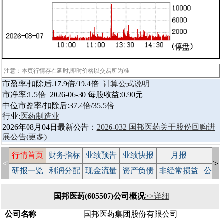
注意：本页行情存在延时,即时价格以交易所为准
市盈率/扣除后:17.9倍/19.4倍
计算公式说明
市净率:1.5倍 2026-06-30 每股收益:0.90元
中位市盈率/扣除后:37.4倍/35.5倍
行业:
医药制造业
2026年08月04日最新公告：
2026-032 国邦医药关于股份回购进
展公告
(更多)
行情首页
财务指标
业绩预告
业绩快报
月报
减
<
>
研报一览
利润分配
现金流量
资产负债
非经常损益
公司
国邦医药(605507)公司概况
>>详细
公司名称
国邦医药集团股份有限公司