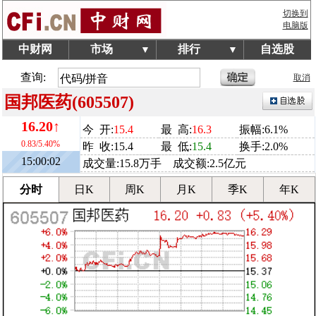
切换到
电脑版
中财网
市场
排行
自选股
▼
▼
查询:
取消
国邦医药(605507)
16.20↑
今 开:
15.4
最 高:
16.3
振幅:6.1%
0.83/5.40%
昨 收:15.4
最 低:
15.4
换手:2.0%
15:00:02
成交量:15.8万手 成交额:2.5亿元
分时
日K
周K
月K
季K
年K