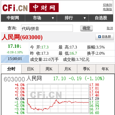
切换到
电脑版
中财网
市场
排行
自选股
▼
▼
查询:
取消
人民网(603000)
17.10↓
今 开:
17.3
最 高:17.3
振幅:3.5%
-0.19/-1.10%
昨 收:17.3
最 低:
16.7
换手:2.0%
15:00:01
成交量:22.0万手 成交额:3.7亿元
分时
日K
周K
月K
季K
年K