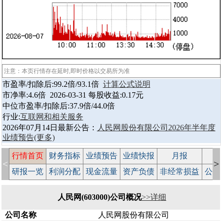
注意：本页行情存在延时,即时价格以交易所为准
市盈率/扣除后:99.2倍/93.1倍
计算公式说明
市净率:4.6倍 2026-03-31 每股收益:0.17元
中位市盈率/扣除后:37.9倍/44.0倍
行业:
互联网和相关服务
2026年07月14日最新公告：
人民网股份有限公司2026年半年度
业绩预告
(更多)
行情首页
财务指标
业绩预告
业绩快报
月报
减
<
>
研报一览
利润分配
现金流量
资产负债
非经常损益
公司
人民网(603000)公司概况
>>详细
公司名称
人民网股份有限公司