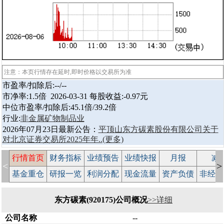
注意：本页行情存在延时,即时价格以交易所为准
市盈率/扣除后:--/--
市净率:1.5倍 2026-03-31 每股收益:-0.97元
中位市盈率/扣除后:45.1倍/39.2倍
行业:
非金属矿物制品业
2026年07月23日最新公告：
平顶山东方碳素股份有限公司关于
对北京证券交易所2025年年..
(更多)
行情首页
财务指标
业绩预告
业绩快报
月报
减
<
>
基金重仓
研报一览
利润分配
现金流量
资产负债
非经常
东方碳素(920175)公司概况
>>详细
公司名称
--