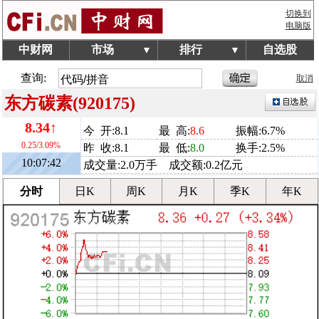
切换到
电脑版
中财网
市场
排行
自选股
▼
▼
查询:
取消
东方碳素(920175)
8.34↑
今 开:8.1
最 高:
8.6
振幅:6.7%
0.25/3.09%
昨 收:8.1
最 低:
8.0
换手:2.5%
10:07:42
成交量:2.0万手 成交额:0.2亿元
分时
日K
周K
月K
季K
年K