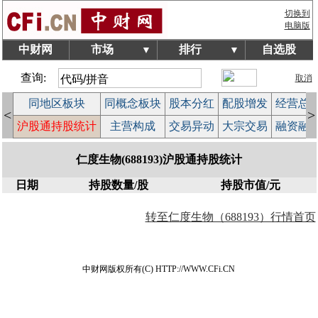
切换到
电脑版
中财网
市场
排行
自选股
▼
▼
查询:
取消
块
同地区板块
同概念板块
股本分红
配股增发
经营总
<
>
榜
沪股通持股统计
主营构成
交易异动
大宗交易
融资融
仁度生物(688193)沪股通持股统计
日期
持股数量/股
持股市值/元
转至仁度生物（688193）行情首页
中财网版权所有(C) HTTP://WWW.CFi.CN