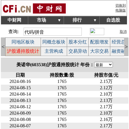
切换到
电脑版
中财网
市场
排行
自选股
▼
▼
查询:
取消
块
同地区板块
同概念板块
股本分红
配股增发
经营总
<
>
榜
沪股通持股统计
主营构成
交易异动
大宗交易
融资融
美诺华(603538)沪股通持股统计 年份：
日期
持股数量/股
持股市值/元
2024-08-16
1765
2.15万
2024-08-15
1765
2.12万
2024-08-14
1765
2.10万
2024-08-13
1765
2.13万
2024-08-12
1765
2.17万
2024-08-09
1765
2.10万
2024-08-08
1765
2.16万
2024-08-07
1765
2.17万