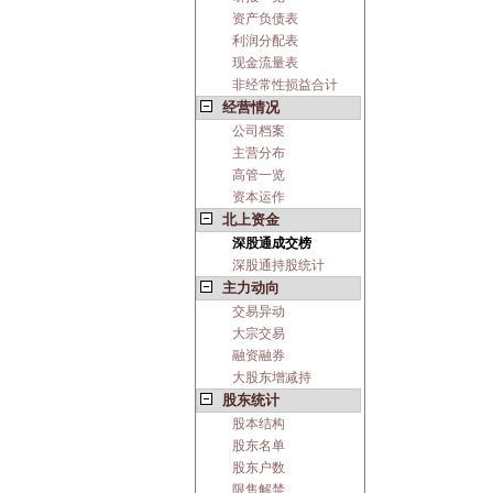
资产负债表
利润分配表
现金流量表
非经常性损益合计
经营情况
公司档案
主营分布
高管一览
资本运作
北上资金
深股通成交榜
深股通持股统计
主力动向
交易异动
大宗交易
融资融券
大股东增减持
股东统计
股本结构
股东名单
股东户数
限售解禁