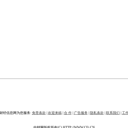
财经信息网为您服务:
免责条款
|
欢迎来稿
|
合 作
|
广告服务
|
隐私条款
|
联系我们
|
工
中财网版权所有(C) HTTP://WWW.CFi.CN