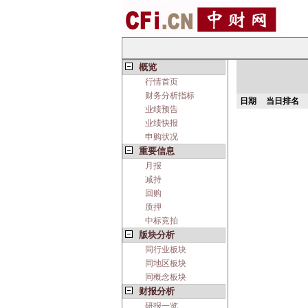
概览
行情首页
财务分析指标
日期
当日排名
业绩预告
业绩快报
申购状况
重要信息
月报
减持
回购
质押
中标竞拍
版块分析
同行业板块
同地区板块
同概念板块
财报分析
研报一览