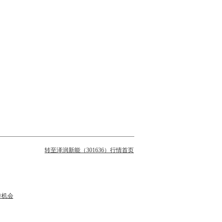
转至泽润新能（301636）行情首页
作机会