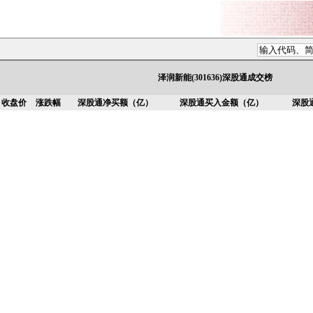
泽润新能(301636)深股通成交榜
收盘价
涨跌幅
深股通净买额（亿）
深股通买入金额（亿）
深股