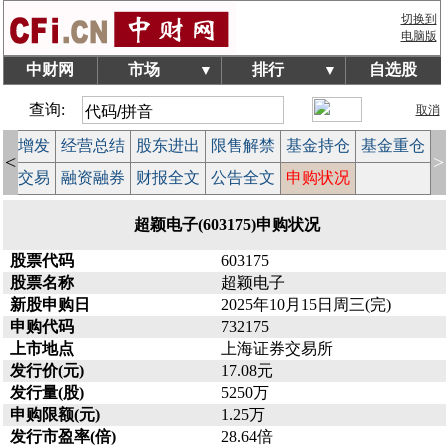
切换到
电脑版
中财网
市场
排行
自选股
▼
▼
查询:
取消
配股增发
经营总结
股东进出
限售解禁
基金持仓
基金重仓
<
>
大宗交易
融资融券
财报全文
公告全文
申购状况
超颖电子(603175)申购状况
股票代码
603175
股票名称
超颖电子
新股申购日
2025年10月15日周三(完)
申购代码
732175
上市地点
上海证券交易所
发行价(元)
17.08元
发行量(股)
5250万
申购限额(元)
1.25万
发行市盈率(倍)
28.64倍