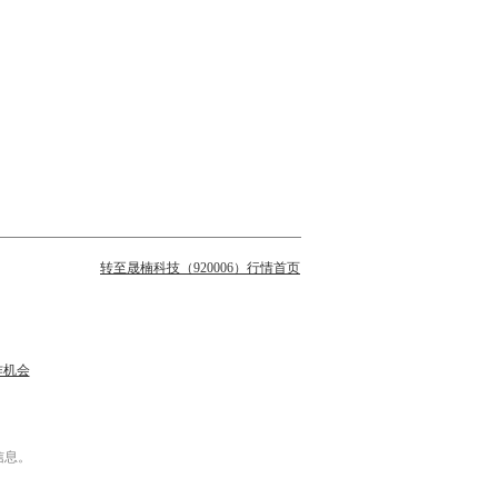
转至晟楠科技（920006）行情首页
作机会
信息。