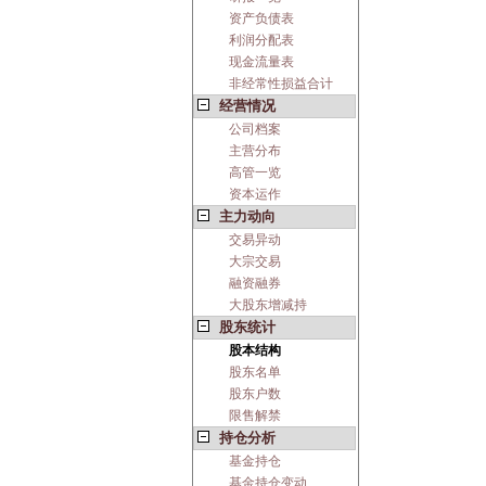
资产负债表
利润分配表
现金流量表
非经常性损益合计
经营情况
公司档案
主营分布
高管一览
资本运作
主力动向
交易异动
大宗交易
融资融券
大股东增减持
股东统计
股本结构
股东名单
股东户数
限售解禁
持仓分析
基金持仓
基金持仓变动