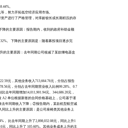
.44%。
等，努力开拓低空经济应用市场。
司对资产进行了严格管理，对库龄较长或长期积压的存
63%。下降的主要原因：报告期内，收到的政府补助金额
9.32%。 下降的主要原因是：随着募投项目逐步完
2%。上升的主要原因：去年同期公司核减了某款继电器盒
2.59元，其他业务收入713,664.76元，分别占报告
978.56元，分别占去年同期营业收入比例99.28%、0.7
14,011,901.94元、344,686.20元，
工业 A2 单位根据新签的合同价格基础上，公司基于谨
导致去年同期收入下降；②报告期内，某款机型航空减
收入同比上升的主要原因：是公司座椅类其他业务上
， 比去年同期上升了2,898,032.08元，同比上升1
4.10元，同比上升了 105.60%。其他业务成本上升的主