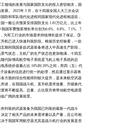
军工领域的发展与国家国防支出的投入密切相关，国
。 2025年 3 月，在十四届全国人大三次会议
障国防和军队现代化进程同国家现代化进程相适应，
国一般公共预算安排国防支出 1.81万亿元，比上年
我国军费预算增长率分别为6.6%、6.8%、7.1%、7.
增长，为军工行业的市场需求持续增长提供了保证。③
直升机已进入快速列装阶段。根据历史经验看，一款
四五期间我国多款武器装备将进入中高速生产阶段，
高景气状态，主机厂的生产状态也更加饱满，十四五
比随代际增高航空电子系统是飞机上电子系统的总
统价值量占比 10%到 20%之间，而四（五）代
电子设备的信息进行统一的处理，然后通过显示器将
器各方面的综合性能得到较大提升，是未来航空武器
上所述，在我国战斗机、直升机需求放量、升级换代
程度将不断提高。总量、占比双升将带动航空电源需
面临广阔的发展前景。
所列装的武器装备为我国已列装的最新一代战斗
，决定了相关产品的未来需求量以及产量，且公司相
取决于我国军用航空器尤其是战斗机行业的发展是否