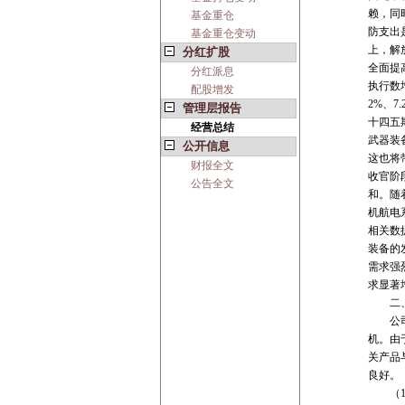
赖，同
基金重仓
防支出
基金重仓变动
上，解
分红扩股
全面提
分红派息
执行数增
配股增发
2%、
管理层报告
十四五
经营总结
武器装
公开信息
这也将
财报全文
收官阶
公告全文
和。随
机航电
相关数
装备的
需求强
求显著
二、
公司的
机。由
关产品
良好。
（1）