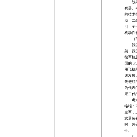
战斗机
兵器、
的技术
动；二
引，至
机动性
（2）
我国军机面
架，我
役军机
国的 
用飞机
速发展
先进航空
为代表的
果二代
考虑到
略端：
空军，
武器装
时，外
性。
3、 