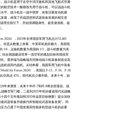
。战斗机是用于在空中消灭敌机和其他飞航式空袭
进的航空技术一般都首先用于战斗机，可以说战斗机
展水平。战斗机在一战中萌芽，依靠活塞发动机驱
式发展，体现了作战思想和武器装备发展的相互牵
空战理念指引下，开始强调隐身性、超音速巡航、超
主。
rces 2024》，2023年全球现役军用飞机总计53,401
第三。但是从数量上来看，中美军机差距极大，美国现
 1/6，运输机数量为美国的 1/3，战斗机数量为美
势；结合我国建设世界一流空军的规划目标和现役军
增长。需求端与战略端共同推动战斗机装备制造业高
代战机或四代战机。从结构看，我国军用飞机中装备
orces 2024》，美国以 F-15、F-16、F-18
二代机占比仍高达 45%，四代机仅少量列装。未来十年，如
年来测算，未来十年歼-7和歼-8将全部退役。战
跨入战略空军门槛，二是到2035年初步建成现代化战略
第十四个五年规划和2035年远景目标纲要》提出加快
速武器装备升级换代和智能化武器装备发展”。同
的压力凸显了中国发展高性能多机型战斗机的必要