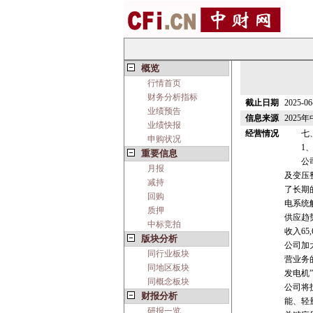
概览
行情首页
财务分析指标
截止日期
2025-06
业绩预告
信息来源
2025
业绩快报
经营情况
七、 
申购状况
1、 
重要信息
公司主
月报
及变压
减持
了长期
回购
电系统
质押
供应趋
中标竞拍
收入65
版块分析
公司加
同行业板块
营业务
同地区板块
发电机
同概念板块
公司将
财报分析
能、轻
研报一览