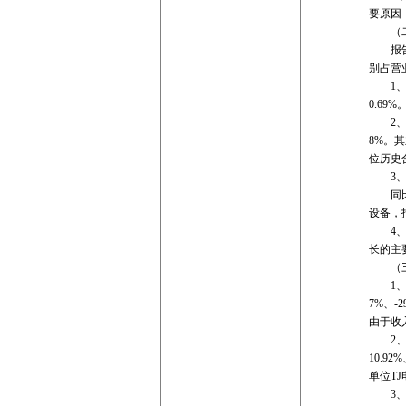
要原因
（二
报告期内
别占营业收
1、航空
0.6
2、综合
8%。
位历史
3、代加
同比分
设备，
4、其他
长的主
（三
1、华东
7%、
由于收
2、东北
10.
单位T
3、西南