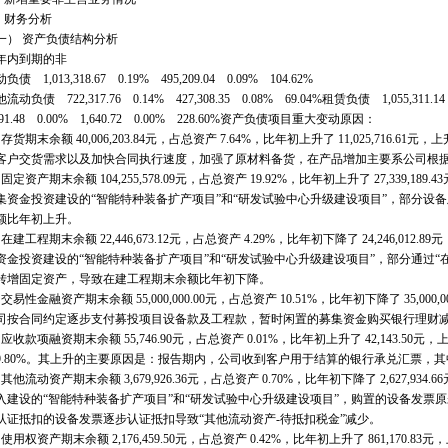
财务分析
 资产负债结构分析
内到期的非
1,013,318.67 0.19% 495,209.04 0.09% 104.62%
债 722,317.76 0.14% 427,308.35 0.08% 69.04%租赁负债 1,055,311.14
91.48 0.00% 1,640.72 0.00% 228.60%资产负债项目重大变动原因：
期末余额 40,006,203.84元，占总资产 7.64%，比年初上升了 11,025,716.6
客户交货需求以及加快合同执行速度，加强了原材料备货，在产品增加主要系公司根
资产期末余额 104,255,578.09元，占总资产 19.92%，比年初上升了 27,339,18
集资金投资建设的“智能特种装备扩产项目”和“研发试验中心升级建设项目”，部分设
额比年初上升。
工程期末余额 22,446,673.12元，占总资产 4.29%，比年初下降了 24,246,012
资金投资建设的“智能特种装备扩产项目”和“研发试验中心升级建设项目”，部分通过“
转增固定资产，导致在建工程期末余额比年初下降。
性金融资产期末余额 55,000,000.00元，占总资产 10.51%，比年初下降了 35,000,
司按合同约定逐步支付募投项目设备款及工程款，暂时闲置的募集资金购买银行理财
款项融资期末余额 55,746.90元，占总资产 0.01%，比年初上升了 42,143.50元
.80%。其上升的主要原因是：报告期内，公司收到客户用于结算的银行承兑汇票，
流动资产期末余额 3,679,926.36元，占总资产 0.70%，比年初下降了 2,627,93
入建设的“智能特种装备扩产项目”和“研发试验中心升级建设项目”，购置的设备发票
认证抵扣的设备发票逐步认证抵扣导致“其他流动资产-待抵扣税金”减少。
权资产期末余额 2,176,459.50元，占总资产 0.42%，比年初上升了 861,170.