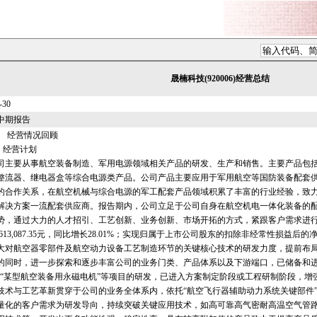
晟楠科技(920006)经营总结
-30
年中期报告
经营情况回顾
经营计划
要从事航空装备制造、军用电源领域相关产品的研发、生产和销售。主要产品包括
整流器、继电器盒等综合电源类产品。公司产品主要应用于军用航空等国防装备配套
的合作关系，在航空机械与综合电源的军工配套产品领域积累了丰富的行业经验，致
解决方案一流配套供应商。报告期内，公司立足于公司自身在航空机电一体化装备的
势，通过大力的人才招引、工艺创新、业务创新、市场开拓的方式，紧跟客户需求进
,613,087.35元，同比增长28.01%；实现归属于上市公司股东的扣除非经常性损益后的净利润
大对航空器零部件及航空动力设备工艺制造环节的关键核心技术的研发力度，提前布
的同时，进一步探索和逐步丰富公司的业务门类、产品体系以及下游端口，已储备和进
”“某型航空装备用永磁电机”等项目的研发，已进入方案制定阶段或工程研制阶段，
技术与工艺革新贯穿于公司的业务全体系内，依托“航空飞行器辅助动力系统关键部件
量化的客户需求为研发导向，持续突破关键应用技术，如高可靠高气密耐高温空气管