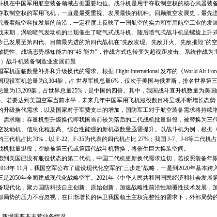
在中国军用航空装备领域占据重要地位。战斗机是用于夺取制空权的核心武器装备
夺取制空权的军用飞机，一直是最受重视、发展最快的机种。回顾航空发展史，最先
代表着航空科技发展的前沿，一定程度上反映了一国航空的实力和军用航空工业的发
战末期，涡轮喷气发动机的出现催生了喷气式战斗机。随后喷气式战斗机呈螺旋上升
今已发展至第四代。目前最先进的第四代战机在“先敌发现、先敌开火、先敌摧毁”的
敏捷性、战场态势感知能力的“4S 能力”，作战方式也转变为超视距攻击、系统作战为
战斗机装备制造业发展前景
临数量补齐和升级换代的需求。根据 Flight International 发布的《World Air Fo
国现役军机总量为3,304架，占 世界军机总量6%，仅次于美国与俄罗斯，排名世界
总量为13,209架，占世界总量25%，是中国的四倍。其中，我国战斗直升机数量为美国的
3/5。若要达到美国空军当前水平，未来几年中国军用飞机服役数目将呈现不断增长态
的升级换代需求，以及国家对于军费支出的增加，国防军工对于航空装备需求将持续
。需求端：存量机型升级换代即我国当前较为落后的二代战机批量退役，被替换为三
发动机、信息化程度高、综合性能强的新机型数量亟需提升。以战斗机为例，根据《World Air F
三代机占比70%，以 F-22、F-35为代表的四代机占比 27%；我国 J-7、J-8等
战机批量退役，空缺被第三代或第四代战斗机替换，将催生巨大换装空间。
美国已没有服役状态的第二代机，中国二代机更新换代需求迫切，若按照装备年限20
2018年 11月，我国空军公布了建设现代化空军的“三步走”战略，一是到2020年基本
三是2050年全面建成现代化战略空军。2021年《中华人民共和国国民经济和社会发展
备现代化，聚力国防科技自主创新、原始创新，加速战略性前沿性颠覆性技术发展，加
部局势的压力不容忽视，在日渐增长的保卫我国领土主权完整性的需求下，外部局势
新增重要非主营业务情况