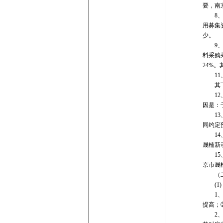
要，南
8、其他
用募集
少。
9、应付
料采购采
24%
11、其
其下降
12、一
因是：
13、其
同约定
14、租
晟楠新
15、递
京市晟
（二）
(1)
1、营
提高；
2、销