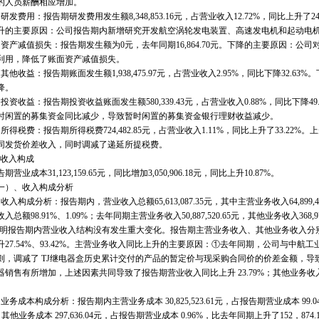
的人员薪酬相应增加。
费用：报告期研发费用发生额8,348,853.16元，占营业收入12.72%，同比上升了248
主要原因：公司报告期内新增研究开发航空涡轮发电装置、高速发电机和起动电机
产减值损失：报告期发生额为0元，去年同期16,864.70元。下降的主要原因：公
利用，降低了账面资产减值损失。
他收益：报告期账面发生额1,938,475.97元，占营业收入2.95%，同比下降32.
降。
资收益：报告期投资收益账面发生额580,339.43元，占营业收入0.88%，同比下降4
时闲置的募集资金同比减少，导致暂时闲置的募集资金银行理财收益减少。
得税费：报告期所得税费724,482.85元，占营业收入1.11%，同比上升了33.2
同发货价差收入，同时调减了递延所提税费。
 收入构成
业成本31,123,159.65元，同比增加3,050,906.18元，同比上升10.87%。
）、收入构成分析
构成分析：报告期内，营业收入总额65,613,087.35元，其中主营业务收入64,899,42
入总额98.91%、1.09%；去年同期主营业务收入50,887,520.65元，其他业务收入368,
明报告期内营业收入结构没有发生重大变化。报告期主营业务收入、其他业务收入分别比去年同期增加
升27.54%、93.42%。主营业务收入同比上升的主要原因：①去年同期，公司与中航
则，调减了 TJ继电器盒历史累计交付的产品的暂定价与现采购合同价的价差金额，
器销售有所增加，上述因素共同导致了报告期营业收入同比上升 23.79%；其他业务
。
成本构成分析：报告期内主营业务成本 30,825,523.61元，占报告期营业成本 99.04%
%；其他业务成本 297,636.04元，占报告期营业成本 0.96%，比去年同期上升了152，87