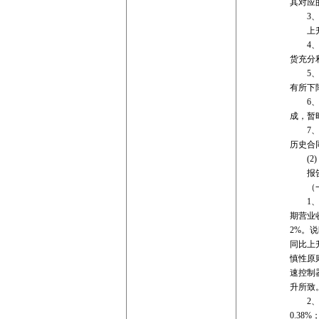
其对应
3、研发
上升的
4、资
货充分
5、其
有所下
6、投
成，暂
7、所
历史合
(2)
报告期营
（一
1、收入
期营业收
2%。说
同比上
慎性原
速控制
升所致
2、业务
0.38