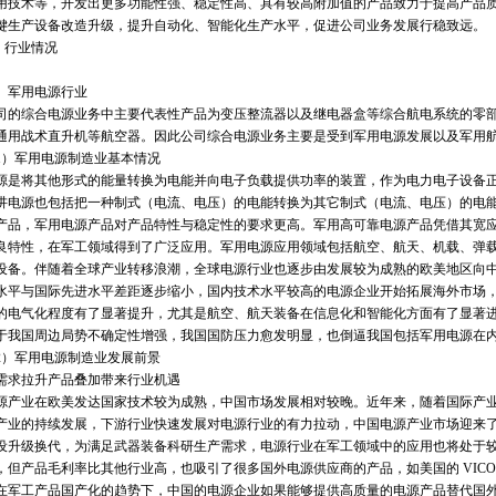
用技术等，开发出更多功能性强、稳定性高、具有较高附加值的产品致力于提高产品
键生产设备改造升级，提升自动化、智能化生产水平，促进公司业务发展行稳致远。
行业情况
军用电源行业
综合电源业务中主要代表性产品为变压整流器以及继电器盒等综合航电系统的零部
通用战术直升机等航空器。因此公司综合电源业务主要是受到军用电源发展以及军用
军用电源制造业基本情况
将其他形式的能量转换为电能并向电子负载提供功率的装置，作为电力电子设备正
讲电源也包括把一种制式（电流、电压）的电能转换为其它制式（电流、电压）的电
产品，军用电源产品对产品特性与稳定性的要求更高。军用高可靠电源产品凭借其宽
良特性，在军工领域得到了广泛应用。军用电源应用领域包括航空、航天、机载、弹
设备。伴随着全球产业转移浪潮，全球电源行业也逐步由发展较为成熟的欧美地区向
水平与国际先进水平差距逐步缩小，国内技术水平较高的电源企业开始拓展海外市场
的电气化程度有了显著提升，尤其是航空、航天装备在信息化和智能化方面有了显著
于我国周边局势不确定性增强，我国国防压力愈发明显，也倒逼我国包括军用电源在
军用电源制造业发展前景
拉升产品叠加带来行业机遇
业在欧美发达国家技术较为成熟，中国市场发展相对较晚。近年来，随着国际产业
产业的持续发展，下游行业快速发展对电源行业的有力拉动，中国电源产业市场迎来
设升级换代，为满足武器装备科研生产需求，电源行业在军工领域中的应用也将处于
但产品毛利率比其他行业高，也吸引了很多国外电源供应商的产品，如美国的 VICOR 和 
在军工产品国产化的趋势下，中国的电源企业如果能够提供高质量的电源产品替代国