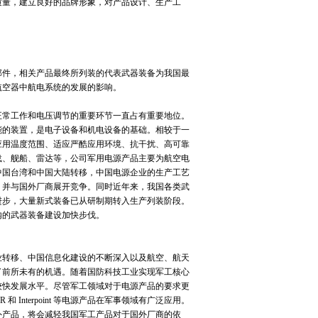
质量，建立良好的品牌形象，对产品设计、生产工
件，相关产品最终所列装的代表武器装备为我国最
航空器中航电系统的发展的影响。
常工作和电压调节的重要环节一直占有重要地位。
能的装置，是电子设备和机电设备的基础。相较于一
应用温度范围、适应严酷应用环境、抗干扰、高可靠
载、舰船、雷达等，公司军用电源产品主要为航空电
中国台湾和中国大陆转移，中国电源企业的生产工艺
，并与国外厂商展开竞争。同时近年来，我国各类武
进步，大量新式装备已从研制期转入生产列装阶段。
内的武器装备建设加快步伐。
转移、中国信息化建设的不断深入以及航空、航天
了前所未有的机遇。随着国防科技工业实现军工核心
较快发展水平。尽管军工领域对于电源产品的要求更
Interpoint 等电源产品在军事领域有广泛应用。
外产品，将会减轻我国军工产品对于国外厂商的依