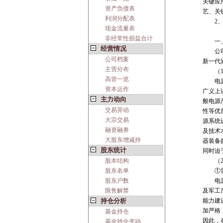
关键应
资产负债表
艺、关
利润分配表
2、 
现金流量表
非经常性损益合计
一、
经营情况
公司的
公司档案
新一代
主营分布
（1）
高管一览
电源是
资本运作
广义上
主力动向
般电源
交易异动
性等优
大宗交易
源系统
融资融券
及技术
大股东增减持
器装备
股东统计
同时迫
股本结构
（2）
股东名单
①需求
股东户数
电源产
限售解禁
及军工
持仓分析
能力建
加严格，
基金持仓
因此，
基金持仓变动