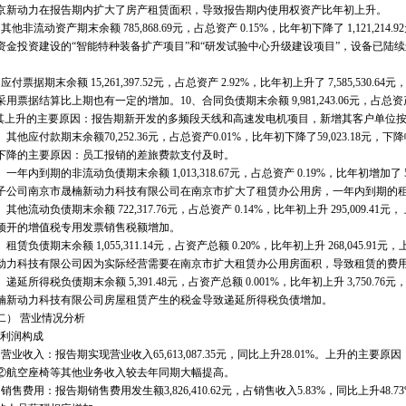
京新动力在报告期内扩大了房产租赁面积，导致报告期内使用权资产比年初上升。
非流动资产期末余额 785,868.69元，占总资产 0.15%，比年初下降了 1,121,214
资金投资建设的“智能特种装备扩产项目”和“研发试验中心升级建设项目”，设备已陆
票据期末余额 15,261,397.52元，占总资产 2.92%，比年初上升了 7,585,530
用票据结算比上期也有一定的增加。10、合同负债期末余额 9,981,243.06元，占总资产 1.9
。其上升的主要原因：报告期新开发的多频段天线和高速发电机项目，新增其客户单位
他应付款期末余额70,252.36元，占总资产0.01%，比年初下降了59,023.18元，下降幅
的主要原因：员工报销的差旅费款支付及时。
年内到期的非流动负债期末余额 1,013,318.67元，占总资产 0.19%，比年初增加了 51
子公司南京市晟楠新动力科技有限公司在南京市扩大了租赁办公用房，一年内到期的
他流动负债期末余额 722,317.76元，占总资产 0.14%，比年初上升 295,009.4
预开的增值税专用发票销售税额增加。
赁负债期末余额 1,055,311.14元，占资产总额 0.20%，比年初上升 268,045.
动力科技有限公司因为实际经营需要在南京市扩大租赁办公用房面积，导致租赁的费
延所得税负债期末余额 5,391.48元，占资产总额 0.001%，比年初上升 3,750.7
楠新动力科技有限公司房屋租赁产生的税金导致递延所得税负债增加。
 营业情况分析
 利润构成
业收入：报告期实现营业收入65,613,087.35元，同比上升28.01%。上升的主
②航空座椅等其他业务收入较去年同期大幅提高。
售费用：报告期销售费用发生额3,826,410.62元，占销售收入5.83%，同比上升4