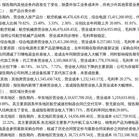
：报告期内其他业务内容发生了变化，除委外加工业务成本外，尚有少许其他零星业
）、按产品分类分析
，营业收入按产品分：航空机械 46,470,428.45元，综合电源 15,411,260.09元，代加工劳务
入比例 70.82%、23.49%、3.33%、2.36%，分别比去年同期上升 20.00%、81.91%、-4
机械：航空机械类营业收入46,470,428.45元，营业成本19,854,955.89元，毛利率 5
9%。说明公司航空机械产品销售、营业成本同步增长，毛利率较稳定。
电源：综合电源类营业收入15,411,260.09元，营业成本 8,257,681.53元，毛利率 46.
其主要原因：综合电源类主要产品是继电器盒，去年同期在取得的最新证据（采购合同价
合同调减了TJ继电器盒价差收入，造成去年同期营业收入大幅下降，同时影响报告期
工劳务：代工劳务营业收入 2,185,968.07元，营业成本1,778,379.06元，毛利率 18.
别下降：40.74%、34.52%、7.72%。营业收入同比下降的主要原因：公司为存
报告期内公司利用上述设备拓展了其代加工业务，未形成批量。
：其他类营业收入1,545,430.74元，营业成本 1,232,143.17元，毛利率 20.27%。分别
要原因：报告期内新增了座椅营业收入，造成报告期营业收入及营业成本大幅增长。
）、按区域分类分析
地区：报告期内，华东地区营业收入10,637,700.20元，营业成本 5,219,633.69元，毛
-29.89%。其主要原因系华东地区航空减速控制器合同已交付完毕，暂无新合同。报
入结构发生了变化，造成报告期营业收入下降3.71%，而毛利率同比增长29.89%。
地区：报告期内，东北地区营业收入 14,056,498.40元，营业成本 4,627,759.93元
92%、22.22%。其主要原因系:东北地区主要客户为中航工业A2单位，销售的产品为继
J电器盒参照最新采购合同价，核减了历史合同暂定价与最新合同采购价之间的价差收
地区：报告期内，西南地区营业收入 38,721,679.54元，营业成本 19,722,108.56