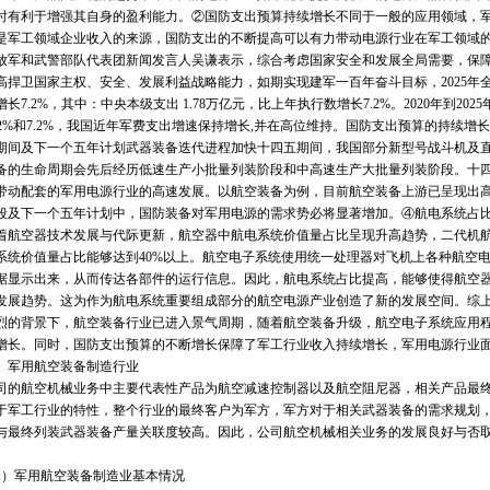
时有利于增强其自身的盈利能力。②国防支出预算持续增长不同于一般的应用领域，
是军工领域企业收入的来源，国防支出的不断提高可以有力带动电源行业在军工领域的发展
放军和武警部队代表团新闻发言人吴谦表示，综合考虑国家安全和发展全局需要，保
高捍卫国家主权、安全、发展利益战略能力，如期实现建军一百年奋斗目标，2025年全
长7.2%，其中：中央本级支出 1.78万亿元，比上年执行数增长7.2%。2020年到2025年
7.2%和7.2%，我国近年军费支出增速保持增长,并在高位维持。国防支出预算的持续
期间及下一个五年计划武器装备迭代进程加快十四五期间，我国部分新型号战斗机及
备的生命周期会先后经历低速生产小批量列装阶段和中高速生产大批量列装阶段。十
带动配套的军用电源行业的高速发展。以航空装备为例，目前航空装备上游已呈现出
段及下一个五年计划中，国防装备对军用电源的需求势必将显著增加。④航电系统占
着航空器技术发展与代际更新，航空器中航电系统价值量占比呈现升高趋势，二代机航电系
系统价值量占比能够达到40%以上。航空电子系统使用统一处理器对飞机上各种航空
据显示出来，从而传达各部件的运行信息。因此，航电系统占比提高，能够使得航空
发展趋势。这为作为航电系统重要组成部分的航空电源产业创造了新的发展空间。综
烈的背景下，航空装备行业已进入景气周期，随着航空装备升级，航空电子系统应用
增长。同时，国防支出预算的不断增长保障了军工行业收入持续增长，军用电源行业
军用航空装备制造行业
航空机械业务中主要代表性产品为航空减速控制器以及航空阻尼器，相关产品最终
于军工行业的特性，整个行业的最终客户为军方，军方对于相关武器装备的需求规划
与最终列装武器装备产量关联度较高。因此，公司航空机械相关业务的发展良好与否
军用航空装备制造业基本情况