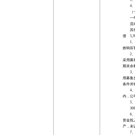
4、 
（一）
一年
流动负债 
其他流动负
债 5,3
1、存货
效响应
2、固定
采用募
期末余
3、在建
用募集
条件并
4、交易
内，公
5、应收
309
6、其他
资金投
产，未
7、使用