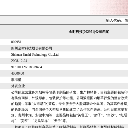
金时科技(002951)公司档案
002951
四川金时科技股份有限公司
Sichuan Jinshi Technology Co.,Ltd
2008-12-24
915101126818379484
40500.00
李海坚
外资企业
公司的主营业务为烟标等包装印刷品的研发、生产和销售，目前主要的包装印
有防伪商标、外观形象、包装保护等功能。公司紧跟国内烟草行业的整合政策
的趋势，采取“大市场”的策略，专业服务于大型烟草企业集团，为其高档卷
的长期经营，与全国多个大型烟草集团建立了合作伙伴关系。公司目前主要客
烟、贵州中烟、安徽中烟等，主要品牌包括“芙蓉王”、“娇子”、“白沙”、“红塔山”
梅”、“宽窄”、“龙凤呈祥”、“天子”等。
一般项目：纸和纸板容器制造；纸制品制造；纸制品销售；新型膜材料制造；