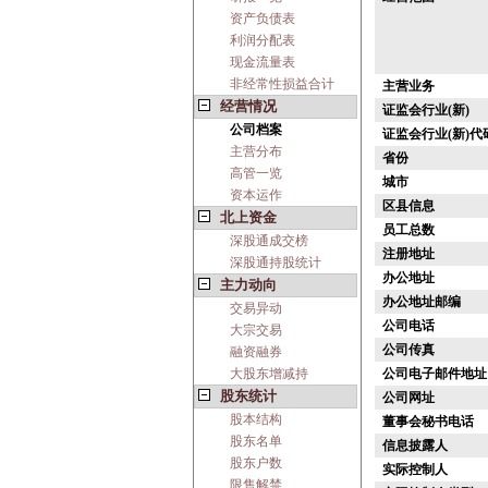
资产负债表
利润分配表
现金流量表
非经常性损益合计
主营业务
经营情况
证监会行业(新)
公司档案
证监会行业(新)代
主营分布
省份
高管一览
城市
资本运作
区县信息
北上资金
员工总数
深股通成交榜
注册地址
深股通持股统计
办公地址
主力动向
办公地址邮编
交易异动
公司电话
大宗交易
公司传真
融资融券
大股东增减持
公司电子邮件地址
股东统计
公司网址
股本结构
董事会秘书电话
股东名单
信息披露人
股东户数
实际控制人
限售解禁