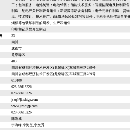
工；包装服务；电池制造；电池销售；储能技术服务；智能输配电及控制设备
制造；配电开关控制设备销售；新能源原动设备制造；电子元器件制造；货物
流、技术转让、技术推广。(除依法须经批准的项目外，凭营业执照依法自主开
烟标等包装印刷品的研发、生产和销售
印刷和记录媒介复制业
码
23
四川
成都市
龙泉驿区
403
四川省成都经济技术开发区(龙泉驿区)车城西三路289号
四川省成都经济技术开发区(龙泉驿区)车城西三路289号
610100
028-68618226
028-68618226
jszq@jinshigp.com
www.jinshigp.com
028-68618226
陈浩成
李海峰,李海坚,李文秀