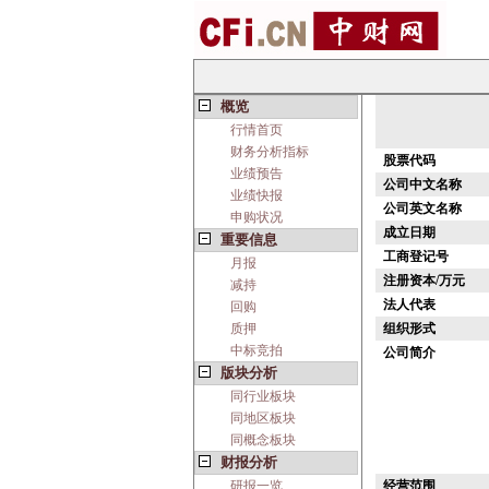
概览
行情首页
财务分析指标
股票代码
业绩预告
公司中文名称
业绩快报
公司英文名称
申购状况
成立日期
重要信息
工商登记号
月报
注册资本/万元
减持
法人代表
回购
质押
组织形式
中标竞拍
公司简介
版块分析
同行业板块
同地区板块
同概念板块
财报分析
研报一览
经营范围