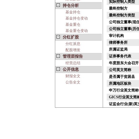
实际控制人类型
持仓分析
最终控制方
基金持仓
最终控制方类型
基金持仓变动
公司独立董事(现任
基金重仓
公司独立董事(历任
基金重仓变动
审计机构
分红扩股
律师事务所
分红派息
所属证监局
配股增发
管理层报告
证券事务代表
经营总结
年度股东大会召开
公开信息
公司英文简称
财报全文
是否属于贫困县
公告全文
所属地区板块
申万行业英文简称
GICS行业英文简
证监会行业(新)英