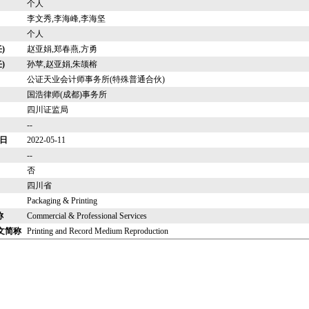
个人
李文秀,李海峰,李海坚
个人
)
赵亚娟,郑春燕,方勇
)
孙苹,赵亚娟,朱颉榕
公证天业会计师事务所(特殊普通合伙)
国浩律师(成都)事务所
四川证监局
--
日
2022-05-11
--
否
四川省
Packaging & Printing
称
Commercial & Professional Services
文简称
Printing and Record Medium Reproduction