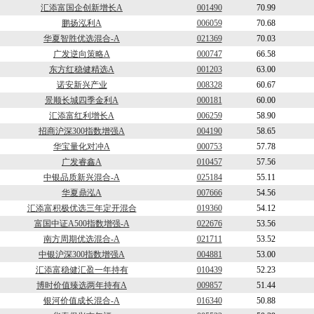
汇添富国企创新增长A
001490
70.99
鹏扬泓利A
006059
70.68
华夏智胜优选混合-A
021369
70.03
广发逆向策略A
000747
66.58
东方红稳健精选A
001203
63.00
诺安新兴产业
008328
60.67
景顺长城四季金利A
000181
60.00
汇添富红利增长A
006259
58.90
招商沪深300指数增强A
004190
58.65
华宝量化对冲A
000753
57.78
广发睿鑫A
010457
57.56
中银品质新兴混合-A
025184
55.11
华夏鼎泓A
007666
54.56
汇添富积极优选三年定开混合
019360
54.12
富国中证A500指数增强-A
022676
53.56
南方周期优选混合-A
021711
53.52
中银沪深300指数增强A
004881
53.00
汇添富稳健汇盈一年持有
010439
52.23
博时价值臻选两年持有A
009857
51.44
银河价值成长混合-A
016340
50.88