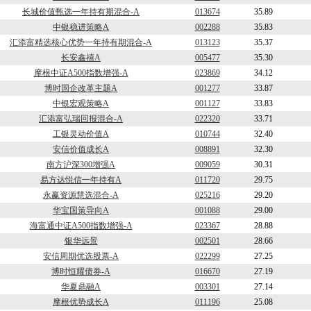
长城价值甄选一年持有期混合-A
013674
35.89
中银稳进策略A
002288
35.83
汇添富精选核心优势一年持有期混合-A
013123
35.37
长安鑫禧A
005477
35.30
摩根中证A500指数增强-A
023869
34.12
博时国企改革主题A
001277
33.87
中银宏观策略A
001127
33.83
汇添富弘瑞回报混合-A
022320
33.71
工银灵动价值A
010744
32.40
安信价值成长A
008891
32.30
南方沪深300增强A
009059
30.31
易方达悦信一年持有A
011720
29.75
永赢资源慧选混合-A
025216
29.20
华宝国策导向A
001088
29.00
海富通中证A500指数增强-A
023367
28.88
银华远景
002501
28.66
安信周期优选股票-A
022299
27.25
博时恒耀债券-A
016670
27.19
华夏鼎融A
003301
27.14
摩根优势成长A
011196
25.08