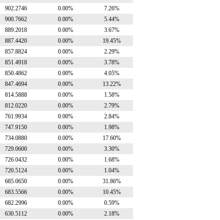
902.2746
0.00%
7.26%
900.7662
0.00%
5.44%
889.2018
0.00%
3.67%
887.4420
0.00%
19.45%
857.8824
0.00%
2.29%
851.4918
0.00%
3.78%
850.4862
0.00%
4.05%
847.4694
0.00%
13.22%
814.5888
0.00%
1.58%
812.0220
0.00%
2.79%
761.9934
0.00%
2.84%
747.9150
0.00%
1.98%
734.0880
0.00%
17.60%
729.0600
0.00%
3.30%
726.0432
0.00%
1.68%
720.5124
0.00%
1.04%
685.0650
0.00%
31.86%
683.5566
0.00%
10.45%
682.2996
0.00%
0.59%
630.5112
0.00%
2.18%