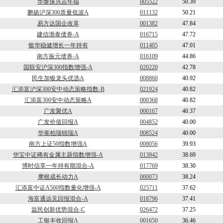
华泰保兴吉年福
005522
50.39
鹏扬沪深300质量低波A
011132
50.21
易方达国企改革
001382
47.84
建信渤泰债券-A
016715
47.72
银华稳健增长一年持有
011405
47.01
南方振元债券-A
016109
44.86
国联安沪深300指数增强-A
020220
42.78
民生加银龙头优选A
008860
40.92
汇添富沪深300安中动态策略指数-B
021924
40.82
汇添富300安中动态策略A
000368
40.82
广发聚优A
000167
40.37
广发价值回报A
004852
40.00
华泰柏瑞锦瑞A
008524
40.00
南方上证50指数增强A
008056
39.93
华宝中证稀有金属主题指数增强-A
013942
38.69
博时信享一年持有期混合-A
017769
38.30
摩根成长动力A
000073
38.24
汇添富中证A500指数量化增强-A
025711
37.62
海富通远见回报混合-A
018796
37.41
益民创新优势混合-C
026472
37.25
工银丰收回报A
001650
36.46