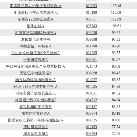
汇添富品牌力一年持有期混合-A
012993
115.48
汇添富行业整合主题混合-C
015190
112.09
汇添富行业整合主题A
005351
112.09
银华心诚A
005543
106.61
汇添富沪深300指数增强A
005530
99.22
摩根慧见两年持有
009998
97.33
中欧嘉益一年持有A
011708
96.20
民生加银价值优选6个月持有A
011285
93.55
平安研究睿选A
009661
92.97
中欧中证沪深港黄金产业股票指数-A
021873
86.89
天弘弘丰增强回报A
006898
86.45
南方益稳稳健增利债券-A
024937
86.35
银华心兴三年持有期混合-A
014585
84.88
浦银安盛价值成长混合-C
014011
84.52
海富通沪深300指数增强C
004512
84.04
嘉实瑞和两年持有期
009137
83.84
东方红配置精选A
005974
80.19
国联安核心趋势一年持有期混合-A
014325
80.00
博时研究慧选A
012153
77.74
华泰紫金泰盈A
008404
77.50