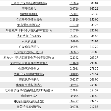
汇添富沪深300基本面增强A
010854
388.84
平安添裕A
008726
365.22
博时价值增长
050001
355.32
汇添富价值领先混合
012820
350.00
海富通均衡甄选A
010790
339.25
华夏稳享增利6个月滚动持有债券-A
015716
335.08
博时裕富沪深300A
050002
334.58
泰康新机遇
001910
326.94
广发稳健回报A
009951
312.20
汇添富大盘核心资产A
008063
310.00
易方达中证沪深港黄金产业股票指数-A
021362
295.37
东财中证有色金属指数增强A
011630
290.85
金鹰恒润债券-A
015931
278.35
华夏沪深300指数增强A
001015
276.54
安信优势增长A
001287
263.00
华泰保兴成长优选A
005904
259.89
汇添富沪深300自由现金流ETF联接-A
024814
254.37
博时新收益A
002095
241.50
中庚价值灵动灵活配置
007497
239.19
富荣沪深300增强A
004788
217.55