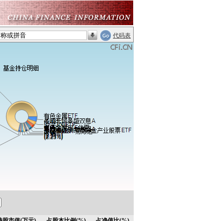
代码表
持股市值(万元)
占股本比例(%)
占净值比(%)