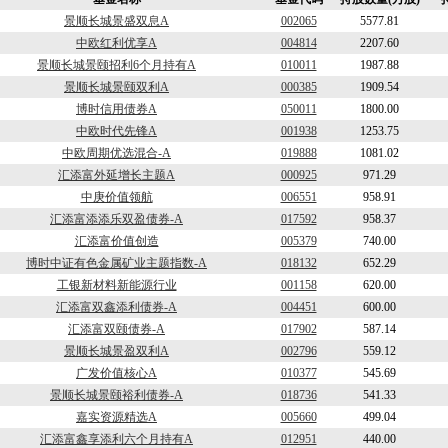
景顺长城景盛双息A
002065
5577.81
中欧红利优享A
004814
2207.60
景顺长城景颐招利6个月持有A
010011
1987.88
景顺长城景颐双利A
000385
1909.54
博时信用债券A
050011
1800.00
中欧时代先锋A
001938
1253.75
中欧周期优选混合-A
019888
1081.02
汇添富外延增长主题A
000925
971.29
中庚价值领航
006551
958.91
汇添富添添乐双盈债券-A
017592
958.37
汇添富价值创造
005379
740.00
博时中证有色金属矿业主题指数-A
018132
652.29
工银新材料新能源行业
001158
620.00
汇添富双鑫添利债券-A
004451
600.00
汇添富双颐债券-A
017902
587.14
景顺长城景盈双利A
002796
559.12
广发价值核心A
010377
545.69
景顺长城景颐裕利债券-A
018736
541.33
嘉实资源精选A
005660
499.04
汇添富鑫享添利六个月持有A
012951
440.00