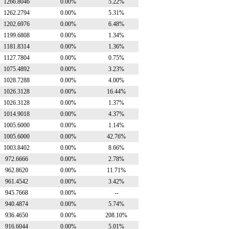
1266.8046
0.00%
5.22%
1262.2794
0.00%
5.31%
1202.6976
0.00%
6.48%
1199.6808
0.00%
1.34%
1181.8314
0.00%
1.36%
1127.7804
0.00%
0.75%
1075.4892
0.00%
3.23%
1028.7288
0.00%
4.00%
1026.3128
0.00%
16.44%
1026.3128
0.00%
1.37%
1014.9018
0.00%
4.37%
1005.6000
0.00%
1.14%
1005.6000
0.00%
42.76%
1003.8402
0.00%
8.66%
972.6666
0.00%
2.78%
962.8620
0.00%
11.71%
961.4542
0.00%
3.42%
945.7668
0.00%
--
940.4874
0.00%
5.74%
936.4650
0.00%
208.10%
916.6044
0.00%
5.01%