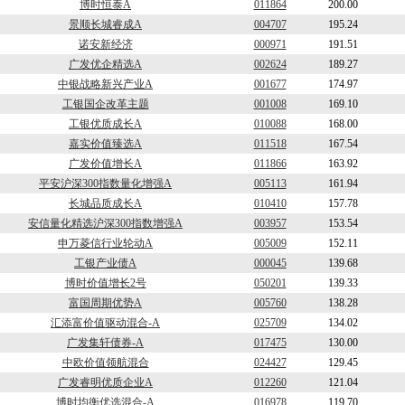
博时恒泰A
011864
200.00
景顺长城睿成A
004707
195.24
诺安新经济
000971
191.51
广发优企精选A
002624
189.27
中银战略新兴产业A
001677
174.97
工银国企改革主题
001008
169.10
工银优质成长A
010088
168.00
嘉实价值臻选A
011518
167.54
广发价值增长A
011866
163.92
平安沪深300指数量化增强A
005113
161.94
长城品质成长A
010410
157.78
安信量化精选沪深300指数增强A
003957
153.54
申万菱信行业轮动A
005009
152.11
工银产业债A
000045
139.68
博时价值增长2号
050201
139.33
富国周期优势A
005760
138.28
汇添富价值驱动混合-A
025709
134.02
广发集轩债券-A
017475
130.00
中欧价值领航混合
024427
129.45
广发睿明优质企业A
012260
121.04
博时均衡优选混合-A
016978
119.70