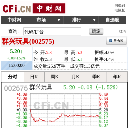
切换到
电脑版
中财网
市场
排行
自选股
▼
▼
查询:
取消
群兴玩具(002575)
5.20↓
今 开:
5.3
最 高:
5.3
振幅:4.0%
-0.08/-1.52%
昨 收:5.3
最 低:
5.1
换手:4.4%
15:00:00
成交量:25.9万手 成交额:1.3亿元
分时
日K
周K
月K
季K
年K