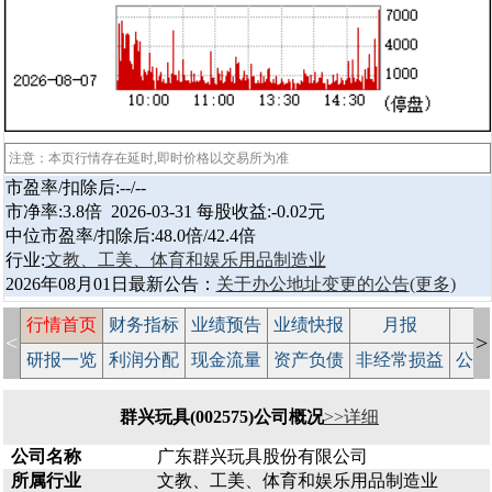
注意：本页行情存在延时,即时价格以交易所为准
市盈率/扣除后:--/--
市净率:3.8倍 2026-03-31 每股收益:-0.02元
中位市盈率/扣除后:48.0倍/42.4倍
行业:
文教、工美、体育和娱乐用品制造业
2026年08月01日最新公告：
关于办公地址变更的公告
(更多)
行情首页
财务指标
业绩预告
业绩快报
月报
减
<
>
研报一览
利润分配
现金流量
资产负债
非经常损益
公司
群兴玩具(002575)公司概况
>>详细
公司名称
广东群兴玩具股份有限公司
所属行业
文教、工美、体育和娱乐用品制造业