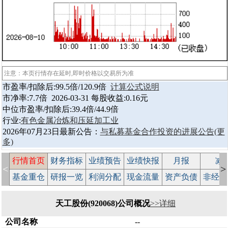
注意：本页行情存在延时,即时价格以交易所为准
市盈率/扣除后:99.5倍/120.9倍
计算公式说明
市净率:7.7倍 2026-03-31 每股收益:0.16元
中位市盈率/扣除后:39.4倍/44.9倍
行业:
有色金属冶炼和压延加工业
2026年07月23日最新公告：
与私募基金合作投资的进展公告
(更
多)
行情首页
财务指标
业绩预告
业绩快报
月报
减
<
>
基金重仓
研报一览
利润分配
现金流量
资产负债
非经常
天工股份(920068)公司概况
>>详细
公司名称
--