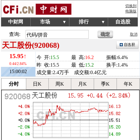
切换到
电脑版
中财网
市场
排行
自选股
▼
▼
查询:
取消
天工股份(920068)
15.95↑
今 开:
15.5
最 高:
16.2
振幅:6.4%
0.44/2.84%
昨 收:15.5
最 低:
15.2
换手:1.4%
15:00:02
成交量:2.4万手 成交额:0.4亿元
分时
日K
周K
月K
季K
年K