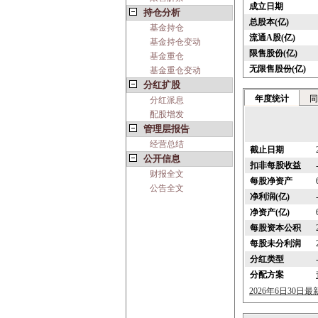
成立日期
持仓分析
总股本(亿)
基金持仓
流通A股(亿)
基金持仓变动
限售股份(亿)
基金重仓
无限售股份(亿)
基金重仓变动
分红扩股
年度统计
同
分红派息
配股增发
管理层报告
经营总结
截止日期
公开信息
扣非每股收益
财报全文
每股净资产
公告全文
净利润(亿)
净资产(亿)
每股资本公积
每股未分利润
分红类型
分配方案
2026年6日30日