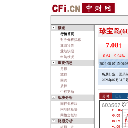
概览
珍宝岛(60
行情首页
财务分析指标
7.08↑
业绩预告
业绩快报
0.64
9.94%
申购状况
重要信息
2026-08-07 15:00:0
月报
所属行业：
医药
减持
2026年07月31
回购
质押
中标竞拍
分时
日K
版块分析
同行业板块
同地区板块
同概念板块
财报分析
研报一览