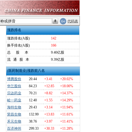
代码表
涨跌排名
涨跌排名(A股)
142
换手排名(A股)
166
总
股
本
9.40亿股
流
通
股
本
9.39亿股
(医药制造业)涨跌前八名
博腾股份
20.44
+3.41
+20.02%
华兰股份
84.23
+12.85
+18.00%
贝达药业
70.21
+8.82
+14.37%
峆一药业
12.40
+1.55
+14.29%
海特生物
29.43
+3.14
+11.94%
荣昌生物
132.99
+13.83
+11.61%
禾元生物
38.76
+3.97
+11.41%
百济神州
299.33
+30.33
+11.28%