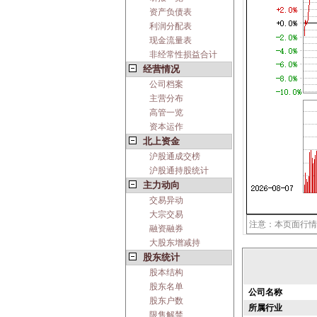
资产负债表
利润分配表
现金流量表
非经常性损益合计
经营情况
公司档案
主营分布
高管一览
资本运作
北上资金
沪股通成交榜
沪股通持股统计
主力动向
交易异动
大宗交易
注意：本页面行情
融资融券
大股东增减持
股东统计
股本结构
股东名单
公司名称
股东户数
所属行业
限售解禁