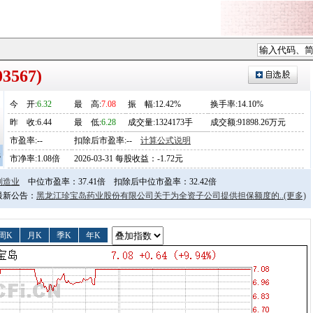
3567)
今
开
:
6.32
最
高
:
7.08
振
幅
:12.42%
换手率:14.10%
昨
收
:6.44
最
低
:
6.28
成交量:1324173手
成交额:91898.26万元
市盈率:--
扣除后市盈率:--
计算公式说明
3
市净率:1.08倍
2026-03-31 每股收益：-1.72元
制造业
中位市盈率：37.41倍
扣除后中位市盈率：32.42倍
日最新公告：
黑龙江珍宝岛药业股份有限公司关于为全资子公司提供担保额度的..
(更多)
周K
月K
季K
年K