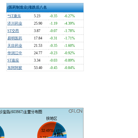
(医药制造业)涨跌后八名
*ST康乐
5.23
-0.35
-6.27%
济川药业
25.90
-1.19
-4.39%
ST交昂
3.87
-0.07
-1.78%
易明医药
17.84
-0.31
-1.71%
天目药业
21.53
-0.35
-1.60%
华润江中
24.77
-0.23
-0.92%
ST嘉应
3.34
-0.03
-0.89%
东阿阿胶
53.40
-0.45
-0.84%