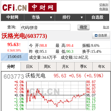
切换到
电脑版
中财网
市场
排行
自选股
▼
▼
查询:
取消
沃格光电(603773)
95.63↑
今 开:
98.8
最 高:
99.4
振幅:9.6%
0.56/0.59%
昨 收:95.1
最 低:
90.3
换手:15.4%
15:00:03
成交量:34.6万手 成交额:32.8亿元
分时
日K
周K
月K
季K
年K