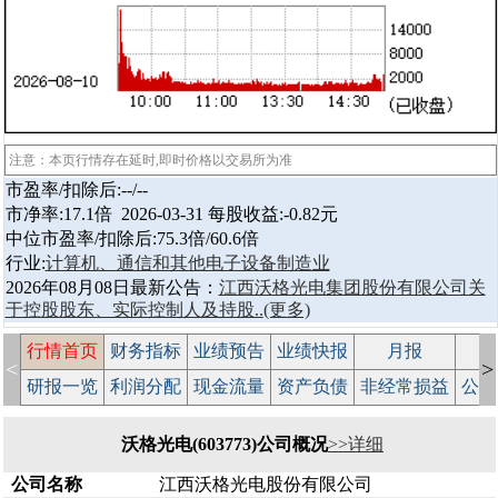
注意：本页行情存在延时,即时价格以交易所为准
市盈率/扣除后:--/--
市净率:17.1倍 2026-03-31 每股收益:-0.82元
中位市盈率/扣除后:75.3倍/60.6倍
行业:
计算机、通信和其他电子设备制造业
2026年08月08日最新公告：
江西沃格光电集团股份有限公司关
于控股股东、实际控制人及持股..
(更多)
行情首页
财务指标
业绩预告
业绩快报
月报
减
<
>
研报一览
利润分配
现金流量
资产负债
非经常损益
公司
沃格光电(603773)公司概况
>>详细
公司名称
江西沃格光电股份有限公司