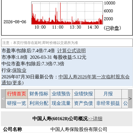
注意：本页行情存在延时,即时价格以交易所为准
市盈率/扣除后:7.4倍/7.4倍
计算公式说明
市净率:1.8倍 2026-03-31 每股收益:5.12元
中位市盈率/扣除后:7.3倍/7.3倍
行业:
保险业
2026年07月30日最新公告：
中国人寿2026年第一次临时股东会
通知
(更多)
行情首页
财务指标
业绩预告
业绩快报
月报
减
<
>
研报一览
利润分配
现金流量
资产负债
非经常损益
公司
中国人寿(601628)公司概况
>>详细
公司名称
中国人寿保险股份有限公司