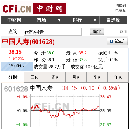
切换到
电脑版
中财网
市场
排行
自选股
▼
▼
查询:
取消
中国人寿(601628)
38.15↑
今 开:
38.0
最 高:
38.2
振幅:1.1%
0.10/0.26%
昨 收:38.1
最 低:
37.8
换手:0.1%
15:00:02
成交量:28.7万手 成交额:10.9亿元
分时
日K
周K
月K
季K
年K