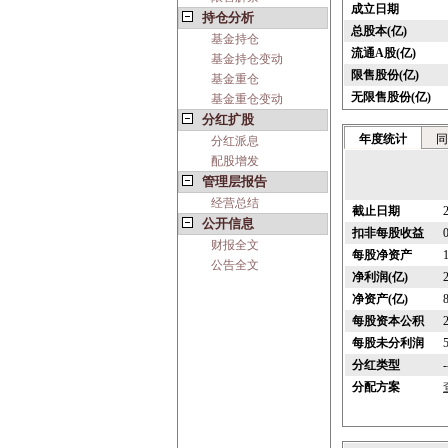
成立日期
持仓分析
总股本(亿)
基金持仓
流通A股(亿)
基金持仓变动
限售股份(亿)
基金重仓
无限售股份(亿)
基金重仓变动
分红扩股
年度统计
同
分红派息
配股增发
管理层报告
经营总结
截止日期
公开信息
扣非每股收益
财报全文
每股净资产
公告全文
净利润(亿)
净资产(亿)
每股资本公积
每股未分利润
分红类型
-
分配方案