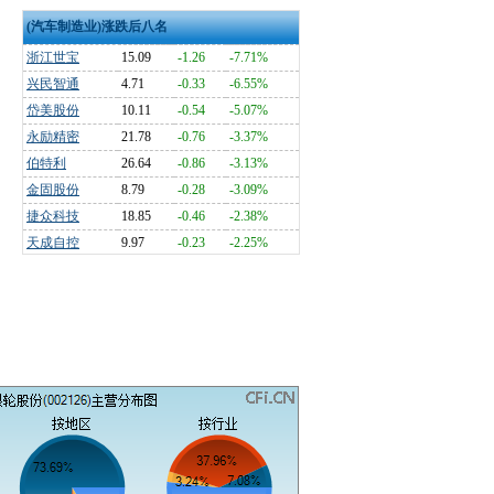
(汽车制造业)涨跌后八名
浙江世宝
15.09
-1.26
-7.71%
兴民智通
4.71
-0.33
-6.55%
岱美股份
10.11
-0.54
-5.07%
永励精密
21.78
-0.76
-3.37%
伯特利
26.64
-0.86
-3.13%
金固股份
8.79
-0.28
-3.09%
捷众科技
18.85
-0.46
-2.38%
天成自控
9.97
-0.23
-2.25%