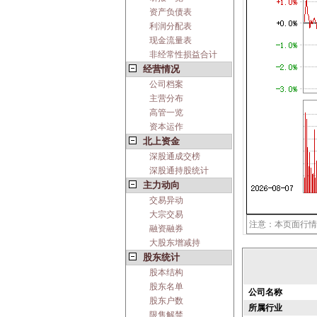
资产负债表
利润分配表
现金流量表
非经常性损益合计
经营情况
公司档案
主营分布
高管一览
资本运作
北上资金
深股通成交榜
深股通持股统计
主力动向
交易异动
大宗交易
注意：本页面行情
融资融券
大股东增减持
股东统计
股本结构
股东名单
公司名称
股东户数
所属行业
限售解禁