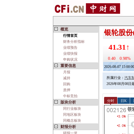
概览
银轮股份(0
行情首页
财务分析指标
41.31↑
业绩预告
业绩快报
0.40
0.98%
申购状况
重要信息
2026-08-07 15:00:0
月报
所属行业：
汽车
减持
2026年08月08
回购
质押
中标竞拍
分时
日K
版块分析
同行业板块
同地区板块
同概念板块
财报分析
研报一览