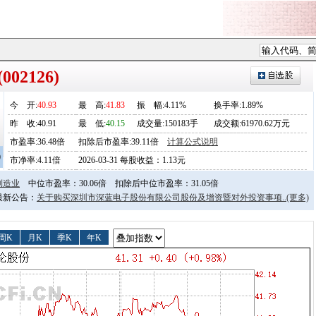
02126)
今
开
:
40.93
最
高
:
41.83
振
幅
:4.11%
换手率:1.89%
昨
收
:40.91
最
低
:
40.15
成交量:150183手
成交额:61970.62万元
市盈率:36.48倍
扣除后市盈率:39.11倍
计算公式说明
0
市净率:4.11倍
2026-03-31 每股收益：1.13元
制造业
中位市盈率：30.06倍
扣除后中位市盈率：31.05倍
日最新公告：
关于购买深圳市深蓝电子股份有限公司股份及增资暨对外投资事项..
(更多)
周K
月K
季K
年K