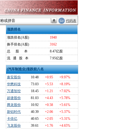
代码表
涨跌排名
涨跌排名(A股)
1940
换手排名(A股)
3162
总
股
本
8.47亿股
流
通
股
本
7.95亿股
(汽车制造业)涨跌前八名
秦安股份
10.48
+0.95
+9.97%
华懋科技
73.03
+5.53
+8.19%
万通智控
18.45
+1.21
+7.02%
超捷股份
81.03
+4.43
+5.78%
腾龙股份
10.92
+0.58
+5.61%
新铝时代
40.39
+2.06
+5.37%
卡倍亿
40.65
+2.05
+5.31%
飞龙股份
39.61
+1.76
+4.65%