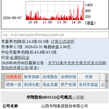
注意：本页行情存在延时,即时价格以交易所为准
市盈率/扣除后:14.2倍/16.5倍
计算公式说明
市净率:1.7倍 2026-03-31 每股收益:1.06元
中位市盈率/扣除后:43.4倍/43.5倍
行业:
金属制品业
2026年08月06日最新公告：
关于以集中竞价交易方式首次回购
股份的进展公告
(更多)
行情首页
财务指标
业绩预告
业绩快报
月报
减
<
>
研报一览
利润分配
现金流量
资产负债
非经常损益
公司
华翔股份(603112)公司概况
>>详细
公司名称
山西华翔集团股份有限公司