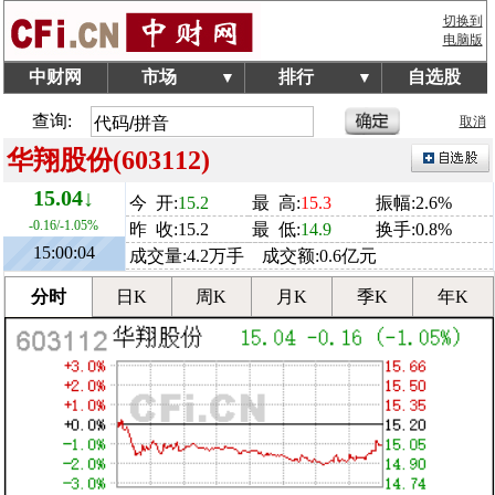
切换到
电脑版
中财网
市场
排行
自选股
▼
▼
查询:
取消
华翔股份(603112)
15.04↓
今 开:
15.2
最 高:
15.3
振幅:2.6%
-0.16/-1.05%
昨 收:15.2
最 低:
14.9
换手:0.8%
15:00:04
成交量:4.2万手 成交额:0.6亿元
分时
日K
周K
月K
季K
年K